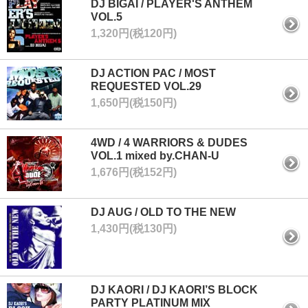
DJ BIGAI / PLAYER'S ANTHEM
VOL.5
1,320円(税120円)
DJ ACTION PAC / MOST
REQUESTED VOL.29
1,650円(税150円)
4WD / 4 WARRIORS & DUDES
VOL.1 mixed by.CHAN-U
1,676円(税152円)
DJ AUG / OLD TO THE NEW
1,430円(税130円)
DJ KAORI / DJ KAORI’S BLOCK
PARTY PLATINUM MIX