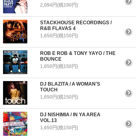
2,094円(税190円)
STACKHOUSE RECORDINGS /
R&B FLAVAS 4
1,650円(税150円)
ROB E ROB & TONY YAYO / THE
BOUNCE
1,650円(税150円)
DJ BLAZITA / A WOMAN'S
TOUCH
1,650円(税150円)
DJ NISHIMIA / IN YA AREA
VOL.13
1,650円(税150円)