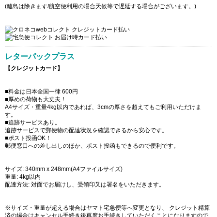
(離島は除きます/航空便利用の場合天候等で遅延する場合がございます。)
レターパックプラス
【クレジットカード】
■料金は日本全国一律 600円
■厚めの荷物も大丈夫！
A4サイズ・重量4kg以内であれば、3cmの厚さを超えてもご利用いただけま
す。
■追跡サービスあり。
追跡サービスで郵便物の配達状況を確認できるから安心です。
■ポスト投函OK！
郵便窓口への差し出しのほか、ポスト投函もできるので便利です。
サイズ: 340mm x 248mm(A4ファイルサイズ)
重量: 4kg以内
配達方法: 対面でお届けし、受領印又は署名をいただきます。
※サイズ・重量が超える場合はヤマト宅急便等へ変更となり、 クレジット精算
済の場合はキャンセル手続き後再度お手続きしていただくことになりますので