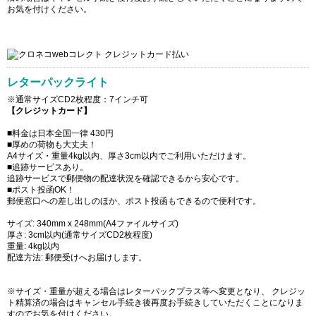
お気を付けください。
レターパックライト
※通常サイズCD2枚程度：7インチ可
【クレジットカード】
■料金は日本全国一律 430円
■厚めの荷物も大丈夫！
A4サイズ・重量4kg以内、厚さ3cm以内でご利用いただけます。
■追跡サービスあり。
追跡サービスで郵便物の配達状況を確認できるから安心です。
■ポスト投函OK！
郵便窓口への差し出しのほか、ポスト投函もできるので便利です。
サイズ: 340mm x 248mm(A4ファイルサイズ)
厚さ: 3cm以内(通常サイズCD2枚程度)
重量: 4kg以内
配達方法: 郵便受けへお届けします。
※サイズ・重量が超える場合はレターパックプラス等へ変更となり、 クレジッ
ト精算済の場合はキャンセル手続き後再度お手続きしていただくことになりま
すのでお気を付けください。