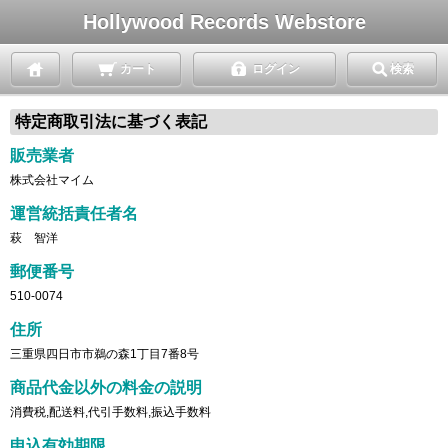
Hollywood Records Webstore
カート
ログイン
検索
特定商取引法に基づく表記
販売業者
株式会社マイム
運営統括責任者名
萩 智洋
郵便番号
510-0074
住所
三重県四日市市鵜の森1丁目7番8号
商品代金以外の料金の説明
消費税,配送料,代引手数料,振込手数料
申込有効期限