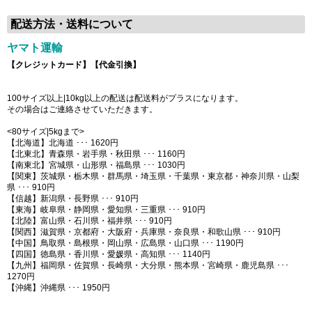
配送方法・送料について
ヤマト運輸
【クレジットカード】【代金引換】
100サイズ以上|10kg以上の配送は配送料がプラスになります。
その場合はご連絡させていただきます。
<80サイズ|5kgまで>
【北海道】北海道 ･･･ 1620円
【北東北】青森県・岩手県・秋田県 ･･･ 1160円
【南東北】宮城県・山形県・福島県 ･･･ 1030円
【関東】茨城県・栃木県・群馬県・埼玉県・千葉県・東京都・神奈川県・山梨
県 ･･･ 910円
【信越】新潟県・長野県 ･･･ 910円
【東海】岐阜県・静岡県・愛知県・三重県 ･･･ 910円
【北陸】富山県・石川県・福井県 ･･･ 910円
【関西】滋賀県・京都府・大阪府・兵庫県・奈良県・和歌山県 ･･･ 910円
【中国】鳥取県・島根県・岡山県・広島県・山口県 ･･･ 1190円
【四国】徳島県・香川県・愛媛県・高知県 ･･･ 1140円
【九州】福岡県・佐賀県・長崎県・大分県・熊本県・宮崎県・鹿児島県 ･･･
1270円
【沖縄】沖縄県 ･･･ 1950円