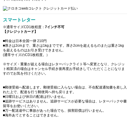
スマートレター
※通常サイズCD1枚程度：
7インチ不可
【クレジットカード】
■料金は日本全国一律 210円
■厚さは2cmまで、重さは1kgまでです。厚さ2cmを超えるものまたは重さ1kg
を超えるものはお引き受けできません。
(通常サイズのCD1枚程度。）
※サイズ・重量が超える場合はレターパックライト等へ変更となり、クレジッ
ト精算済の場合はキャンセル手続き後再度お手続きしていただくことになりま
すのでお気を付けください。
■郵便受箱へ配達します。郵便受箱に入らない場合は、不在配達通知書を差し入
れた上で、配達を行う郵便局へ持ち戻ります。
■日曜日および休日の配達は行いません。
■追跡サービスはありません。追跡サービスが必要な場合は、レターパックや書
留等をお使いください。
■万一配送途中に事故があった場合でも、損害賠償は行いません。
■海外あてとすることはできません。