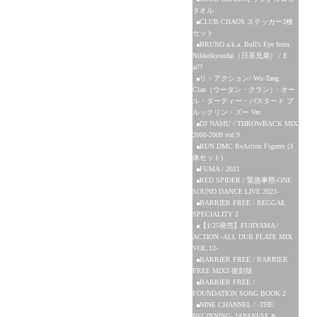
タオル
CLUB CHAOS ステッカー3種
セット
BRUNO a.k.a. Bull's Eye from
Nikkeikyoudai（日系兄弟） / E
ai!?
リ・アクション/ Wu-Tang
Clan（ウータン・クラン）: オー
ル・ダーティー・バスタード ブ
ルックリン・ズー Ver.
DJ NAMU / THROWBACK MIX
2000-2009 vol.9
RUN DMC ReAction Figures (3
体セット)
FUMA / 2021
RED SPIDER / 緊急事態-ONE
SOUND DANCE LIVE 2023-
BARRIER FREE / REGGAE
SPECIALITY 2
【1/25発売】FUJIYAMA /
ACTION -ALL DUB PLATE MIX
VOL.12-
BARRIER FREE / BARRIER
FREE MIX3 復刻版
BARRIER FREE /
FOUNDATION SONG BOOK 2
NINE CHANNEL / -THE
BEGINNING- JAPANESE &