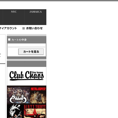
NYC
JAMAICA
て