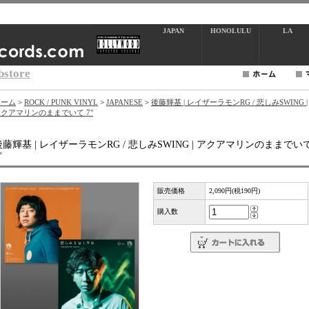
JAPAN
HONOLULU
LA
bstore
ホーム
>
ROCK / PUNK VINYL
>
JAPANESE
>
後藤輝基 | レイザーラモンRG / 悲しみSWING |
クアマリンのままでいて 7"
後藤輝基 | レイザーラモンRG / 悲しみSWING | アクアマリンのままでい
"
販売価格
2,090円(税190円)
購入数