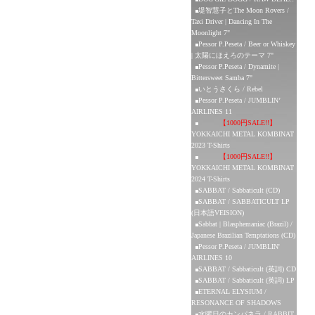
堤智慧子とThe Moon Rovers /
Taxi Driver | Dancing In The
Moonlight 7"
Pessor P.Peseta / Beer or Whiskey
| 太陽にほえろのテーマ 7"
Pessor P.Peseta / Dynamite |
Bittersweet Samba 7"
いとうさくら / Rebel
Pessor P.Peseta / JUMBLIN’
AIRLINES 11
【1000円SALE!!】
YOKKAICHI METAL KOMBINAT
2023 T-Shirts
【1000円SALE!!】
YOKKAICHI METAL KOMBINAT
2024 T-Shirts
SABBAT / Sabbaticult (CD)
SABBAT / SABBATICULT LP
(日本語VEISION)
Sabbat | Blasphemaniac (Brazil) /
Japanese Brazilian Temptations (CD)
Pessor P.Peseta / JUMBLIN'
AIRLINES 10
SABBAT / Sabbaticult (英詞) CD
SABBAT / Sabbaticult (英詞) LP
ETERNAL ELYSIUM /
RESONANCE OF SHADOWS
水曜日のカンパネラ / RABBIT