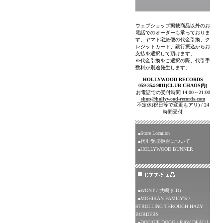
ウェブショップ掲載商品以外のお
電話でのオーダーも承っておりま
す。ヤマト宅急便の代金引換、ク
レジットカード、銀行振込からお
支払を選択して頂けます。
※代金引換をご選択の際、代引手
数料が別途発生します。
HOLLYWOOD RECORDS
059-354-9011(CLUB CHAOS内)
お電話での受付時間 14:00～21:00
shop@hollywood-records.com
不定休(祝日等で変更もアリ) / 24
時間受付
Store Location
代引受取拒否について
HOLLYWOOD BUNNER
WONT / 共鳴 (CD)
MOHIKAN FAMILY'S /
STROLLING THROUGH HAZY
BORDERS
DOG'GIE DOGG / RAW DEAL!!