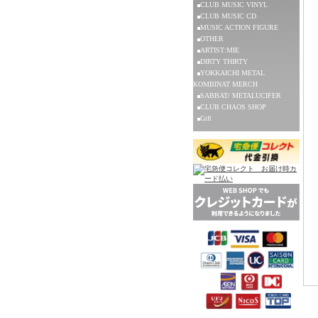
CLUB MUSIC VINYL
CLUB MUSIC CD
MUSIC ACTION FIGURE
OTHER
ARTIST:MIE
DIRTY THIRTY
YOKKAICHI METAL
KOMBINAT MERCH
SABBAT/ METALUCIFER
CLUB CHAOS SHOP
Gift