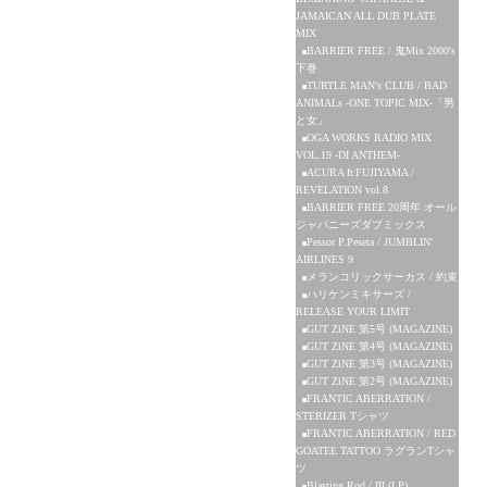
JAMAICAN ALL DUB PLATE
MIX
BARRIER FREE / 鬼Mix 2000's
下巻
TURTLE MAN's CLUB / BAD
ANIMALs -ONE TOPIC MIX-「男
と女」
OGA WORKS RADIO MIX
VOL.19 -DI ANTHEM-
ACURA fr.FUJIYAMA /
REVELATION vol.8
BARRIER FREE 20周年 オール
ジャパニーズダブミックス
Pessor P.Peseta / JUMBLIN'
AIRLINES 9
メランコリックサーカス / 約束
ハリケンミキサーズ /
RELEASE YOUR LIMIT
GUT ZiNE 第5号 (MAGAZINE)
GUT ZiNE 第4号 (MAGAZINE)
GUT ZiNE 第3号 (MAGAZINE)
GUT ZiNE 第2号 (MAGAZINE)
FRANTIC ABERRATION /
STERIZER Tシャツ
FRANTIC ABERRATION / RED
GOATEE TATTOO ラグランTシャ
ツ
Blasting Rod / III (LP)