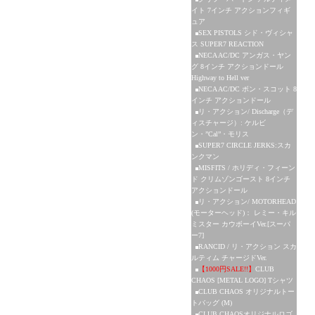
イト 7インチ アクションフィギ
ュア
SEX PISTOLS シド・ヴィシャ
ス SUPER7 REACTION
NECA AC/DC アンガス・ヤン
グ 8インチ アクションドール
Highway to Hell ver
NECA AC/DC ボン・スコット 8
インチ アクションドール
リ・アクション/ Discharge（デ
ィスチャージ）: ケルビ
ン・”Cal”・モリス
SUPER7 CIRCLE JERKS:スカ
ンクマン
MISFITS / ホリディ・フィーン
ド クリムゾンゴースト 8インチ
アクションドール
リ・アクション/ MOTORHEAD
(モーターヘッド)： レミー・キル
ミスター カウボーイVer.[スーパ
ー7]
RANCID / リ・アクション スカ
ルティム チャージドVer.
【1000円SALE!!】
CLUB
CHAOS [METAL LOGO] Tシャツ
CLUB CHAOS オリジナルトー
トバッグ (M)
CLUB CHAOSオリジナルロゴ