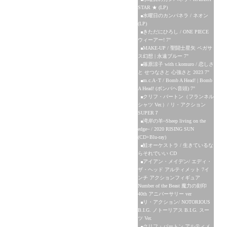
STAR ★ (LP)
水曜日のカンパネラ / ネオン
(LP)
きただにひろし / ONE PIECE
ウィーアー! 7"
MAKE-UP / 聖闘士星矢 ペガサ
ス幻想 | 永遠ブルー 7"
篠原涼子 with t.komuro / 恋しさ
と せつなさと 心強さと 2023 7"
m.c.A･T / Bomb A Head! | Bomb
A Head! (ボンバヘ音頭) 7"
クリフ・バートン（フランネル
シャツ Ver.）/ リ・アクション
SUPER７
湾岸の羊~Sheep living on the
edge~ / 2020 RISING SUN
(CD+Blu-ray)
鮭オーケストラ / 生きているな
らそれでいい CD
アイアン・メイデン/ エディ・
ザ・ヘッド アルティメット 7イ
ンチ アクションフィギュア
Number of the Beast 魔力の刻印
40th アニバーサリー ver
リ・アクション/ NOTORIOUS
B.I.G. ノトーリアス B.I.G. スー
ツ Ver.
クリフ・バートン アルティメ