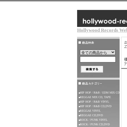
Hollywood Records We
ア
7
HIP HOP / R&B / EDM MIX CD
REGGAE MIX CD, TAPE
HIP HOP / R&B VINYL
HIP HOP / R&B CD,DVD
REGGAE VINYL
REGGAE CD,DVD
ROCK / PUNK VINYL
ROCK / PUNK CD,DVD