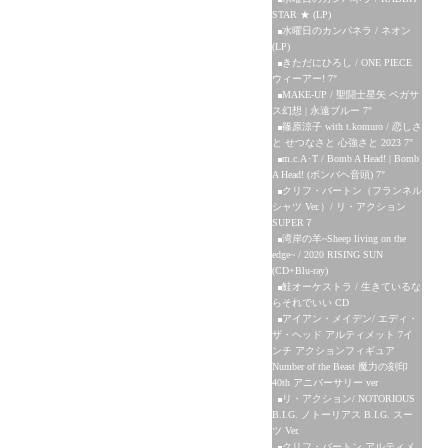
STAR ★ (LP)
水曜日のカンパネラ / ネオン
(LP)
きただにひろし / ONE PIECE
ウィーアー! 7"
MAKE-UP / 聖闘士星矢 ペガサ
ス幻想 | 永遠ブルー 7"
篠原涼子 with t.komuro / 恋しさ
と せつなさと 心強さと 2023 7"
m.c.A･T / Bomb A Head! | Bomb
A Head! (ボンバヘ音頭) 7"
クリフ・バートン（フランネル
シャツ Ver.）/ リ・アクション
SUPER７
湾岸の羊~Sheep living on the
edge~ / 2020 RISING SUN
(CD+Blu-ray)
鮭オーケストラ / 生きているな
らそれでいい CD
アイアン・メイデン/ エディ・
ザ・ヘッド アルティメット 7イ
ンチ アクションフィギュア
Number of the Beast 魔力の刻印
40th アニバーサリー ver
リ・アクション/ NOTORIOUS
B.I.G. ノトーリアス B.I.G. スー
ツ Ver.
クリフ・バートン アルティメ