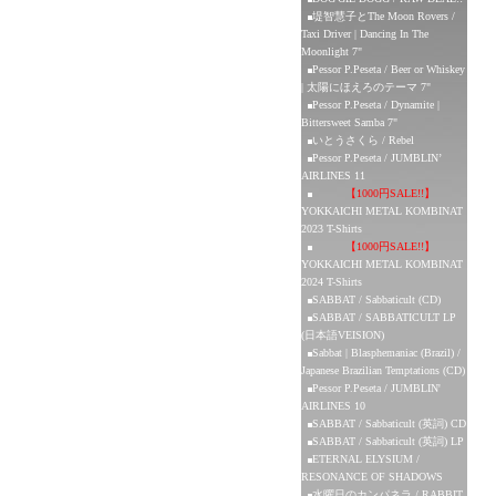
堤智慧子とThe Moon Rovers /
Taxi Driver | Dancing In The
Moonlight 7"
Pessor P.Peseta / Beer or Whiskey
| 太陽にほえろのテーマ 7"
Pessor P.Peseta / Dynamite |
Bittersweet Samba 7"
いとうさくら / Rebel
Pessor P.Peseta / JUMBLIN’
AIRLINES 11
【1000円SALE!!】
YOKKAICHI METAL KOMBINAT
2023 T-Shirts
【1000円SALE!!】
YOKKAICHI METAL KOMBINAT
2024 T-Shirts
SABBAT / Sabbaticult (CD)
SABBAT / SABBATICULT LP
(日本語VEISION)
Sabbat | Blasphemaniac (Brazil) /
Japanese Brazilian Temptations (CD)
Pessor P.Peseta / JUMBLIN'
AIRLINES 10
SABBAT / Sabbaticult (英詞) CD
SABBAT / Sabbaticult (英詞) LP
ETERNAL ELYSIUM /
RESONANCE OF SHADOWS
水曜日のカンパネラ / RABBIT