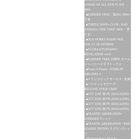
JAMAICAN ALL DUB PLATE
MIX
BARRIER FREE / 鬼Mix 2000's
下巻
TURTLE MAN's CLUB / BAD
ANIMALs -ONE TOPIC MIX-「男
と女」
OGA WORKS RADIO MIX
VOL.19 -DI ANTHEM-
ACURA fr.FUJIYAMA /
REVELATION vol.8
BARRIER FREE 20周年 オール
ジャパニーズダブミックス
Pessor P.Peseta / JUMBLIN'
AIRLINES 9
メランコリックサーカス / 約束
ハリケンミキサーズ /
RELEASE YOUR LIMIT
GUT ZiNE 第5号 (MAGAZINE)
GUT ZiNE 第4号 (MAGAZINE)
GUT ZiNE 第3号 (MAGAZINE)
GUT ZiNE 第2号 (MAGAZINE)
FRANTIC ABERRATION /
STERIZER Tシャツ
FRANTIC ABERRATION / RED
GOATEE TATTOO ラグランTシャ
ツ
Blasting Rod / III (LP)