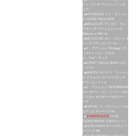
イト 7インチ アクションフィギ
ュア
SEX PISTOLS シド・ヴィシャ
ス SUPER7 REACTION
NECA AC/DC アンガス・ヤン
グ 8インチ アクションドール
Highway to Hell ver
NECA AC/DC ボン・スコット 8
インチ アクションドール
リ・アクション/ Discharge（デ
ィスチャージ）: ケルビ
ン・”Cal”・モリス
SUPER7 CIRCLE JERKS:スカ
ンクマン
MISFITS / ホリディ・フィーン
ド クリムゾンゴースト 8インチ
アクションドール
リ・アクション/ MOTORHEAD
(モーターヘッド)： レミー・キル
ミスター カウボーイVer.[スーパ
ー7]
RANCID / リ・アクション スカ
ルティム チャージドVer.
【1000円SALE!!】
CLUB
CHAOS [METAL LOGO] Tシャツ
CLUB CHAOS オリジナルトー
トバッグ (M)
CLUB CHAOSオリジナルロゴ