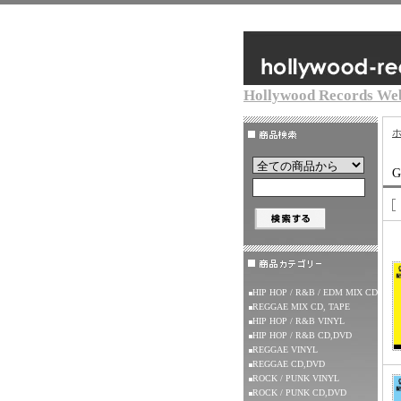
Hollywood Records We
G
HIP HOP / R&B / EDM MIX CD
REGGAE MIX CD, TAPE
HIP HOP / R&B VINYL
HIP HOP / R&B CD,DVD
REGGAE VINYL
REGGAE CD,DVD
ROCK / PUNK VINYL
ROCK / PUNK CD,DVD