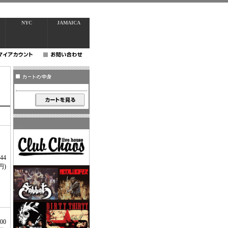
NYC
JAMAICA
44
円)
00