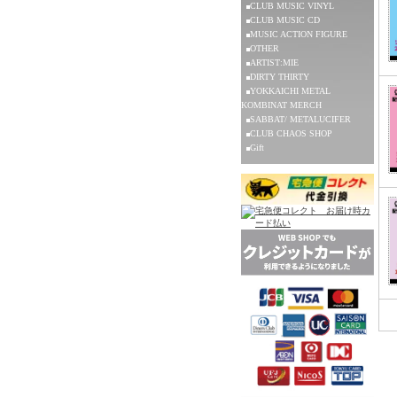
CLUB MUSIC VINYL
CLUB MUSIC CD
MUSIC ACTION FIGURE
OTHER
ARTIST:MIE
DIRTY THIRTY
YOKKAICHI METAL
KOMBINAT MERCH
SABBAT/ METALUCIFER
CLUB CHAOS SHOP
Gift