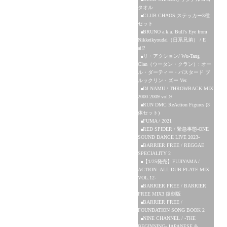
タオル
CLUB CHAOS ステッカー3種
セット
BRUNO a.k.a. Bull's Eye from
Nikkeikyoudai（日系兄弟） / E
ai!?
リ・アクション/ Wu-Tang
Clan（ウータン・クラン）: オー
ル・ダーティー・バスタード ブ
ルックリン・ズー Ver.
DJ NAMU / THROWBACK MIX
2000-2009 vol.9
RUN DMC ReAction Figures (3
体セット)
FUMA / 2021
RED SPIDER / 緊急事態-ONE
SOUND DANCE LIVE 2023-
BARRIER FREE / REGGAE
SPECIALITY 2
【1/25発売】FUJIYAMA /
ACTION -ALL DUB PLATE MIX
VOL.12-
BARRIER FREE / BARRIER
FREE MIX3 復刻版
BARRIER FREE /
FOUNDATION SONG BOOK 2
NINE CHANNEL / -THE
BEGINNING- JAPANESE &