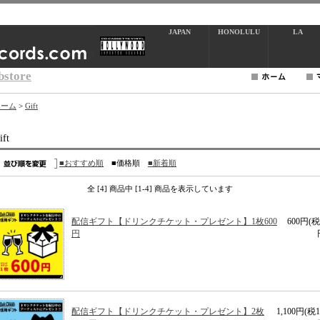
JAPAN
HONOLULU
LA
bstore
ホーム
>
Gift
ift
■おすすめ順
■価格順
■新着順
全 [4] 商品中 [1-4] 商品を表示しています
配信ギフト【ドリンクチケット・プレゼント】1枚600
600円(税
円
配信ギフト【ドリンクチケット・プレゼント】2枚
1,100円(税1