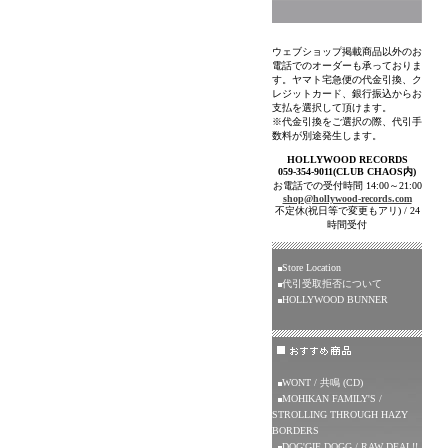
ウェブショップ掲載商品以外のお
電話でのオーダーも承っておりま
す。ヤマト宅急便の代金引換、ク
レジットカード、銀行振込からお
支払を選択して頂けます。
※代金引換をご選択の際、代引手
数料が別途発生します。
HOLLYWOOD RECORDS
059-354-9011(CLUB CHAOS内)
お電話での受付時間 14:00～21:00
shop@hollywood-records.com
不定休(祝日等で変更もアリ) / 24
時間受付
Store Location
代引受取拒否について
HOLLYWOOD BUNNER
WONT / 共鳴 (CD)
MOHIKAN FAMILY'S /
STROLLING THROUGH HAZY
BORDERS
DOG'GIE DOGG / RAW DEAL!!