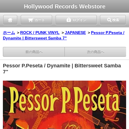
Hollywood Records Webstore
カート
ログイン
検索
ホーム
＞
ROCK / PUNK VINYL
＞
JAPANESE
＞
Pessor P.Peseta /
Dynamite | Bittersweet Samba 7"
前の商品へ
次の商品へ
Pessor P.Peseta / Dynamite | Bittersweet Samba
7"