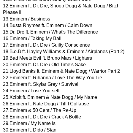
12.Eminem ft. Dr. Dre, Snoop Dogg & Nate Dogg / Bitch
Please Il
13.Eminem / Business
14.Busta Rhymes ft. Eminem / Calm Down
15.Dr. Dre ft. Eminem / What's The Difference
16.Eminem / Taking My Ball
17.Eminem ft. Dr. Dre / Guilty Conscience
18.B.o.B ft. Hayley Williams & Eminem / Airplanes (Part 2)
19.Bad Meets Evil ft. Bruno Mars / Lighters
20.Eminem ft. Dr. Dre / Old Time's Sake
21.Lloyd Banks ft. Eminem & Nate Dogg / Warrior Part 2
22.Eminem ft. Rihanna / Love The Way You Lie
23.Eminem ft. Skylar Grey / Survival
24.Eminem / Lose Yourself
25.Xzibit ft. Eminem & Nate Dogg / My Name
26.Eminem ft. Nate Dogg / 'Till I Collapse
27.Eminem & 50 Cent / The Re-Up
28.Eminem ft. Dr. Dre / Crack A Bottle
29.Eminem / My Name Is
30.Eminem ft. Dido / Stan