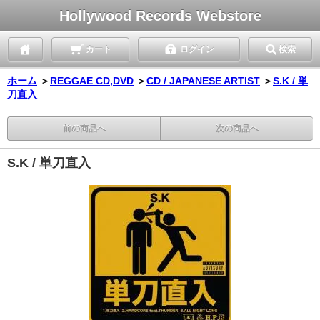
Hollywood Records Webstore
カート
ログイン
検索
ホーム
＞
REGGAE CD,DVD
＞
CD / JAPANESE ARTIST
＞
S.K / 単
刀直入
前の商品へ
次の商品へ
S.K / 単刀直入