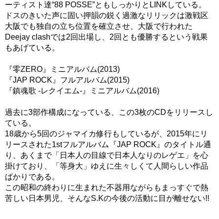
ーティスト達“88 POSSE”ともしっかりとLINKしている。
ドスのきいた声に固い押韻の鋭く過激なリリックは激戦区
大阪でも独自の立ち位置を確立させ、大阪で行われた
Deejay clashでは2回出場し、2回とも優勝するという戦果
もあげている。
『零ZERO』ミニアルバム(2013)
『JAP ROCK』フルアルバム(2015)
『鎮魂歌 -レクイエム-』ミニアルバム(2016)
過去に3部作構成になっている、この3枚のCDをリリースし
ている。
18歳から5回のジャマイカ修行もしているが、2015年にリ
リースされた1stフルアルバム『JAP ROCK』のタイトル通
り、あくまで「日本人の目線で日本人なりのレゲエ」を心
掛けており、「等身大」ゆえに生々しくて人間らしい作品
ばかりである。
この昭和の終わりに生まれた不器用ながらもまっすぐで熱
苦しい日本男児、そんなS.Kの今後の活動に目が離せない!!