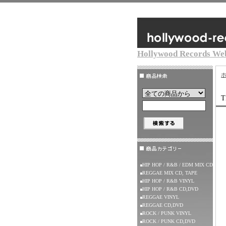
Hollywood Records We
HIP HOP / R&B / EDM MIX CD
REGGAE MIX CD, TAPE
HIP HOP / R&B VINYL
HIP HOP / R&B CD,DVD
REGGAE VINYL
REGGAE CD,DVD
ROCK / PUNK VINYL
ROCK / PUNK CD,DVD