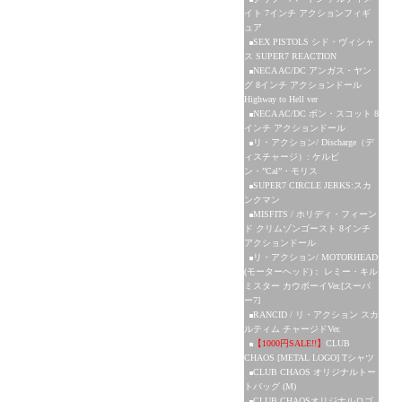
イト 7インチ アクションフィギ
ュア
SEX PISTOLS シド・ヴィシャ
ス SUPER7 REACTION
NECA AC/DC アンガス・ヤン
グ 8インチ アクションドール
Highway to Hell ver
NECA AC/DC ボン・スコット 8
インチ アクションドール
リ・アクション/ Discharge（デ
ィスチャージ）: ケルビ
ン・”Cal”・モリス
SUPER7 CIRCLE JERKS:スカ
ンクマン
MISFITS / ホリディ・フィーン
ド クリムゾンゴースト 8インチ
アクションドール
リ・アクション/ MOTORHEAD
(モーターヘッド)： レミー・キル
ミスター カウボーイVer.[スーパ
ー7]
RANCID / リ・アクション スカ
ルティム チャージドVer.
【1000円SALE!!】
CLUB
CHAOS [METAL LOGO] Tシャツ
CLUB CHAOS オリジナルトー
トバッグ (M)
CLUB CHAOSオリジナルロゴ