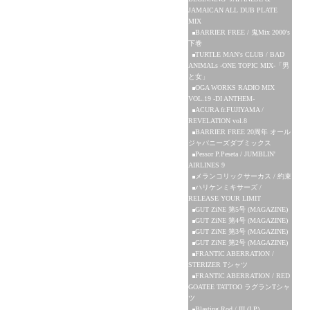
JAMAICAN ALL DUB PLATE
MIX
BARRIER FREE / 鬼Mix 2000's
下巻
TURTLE MAN's CLUB / BAD
ANIMALs -ONE TOPIC MIX-「男
と女」
OGA WORKS RADIO MIX
VOL.19 -DI ANTHEM-
ACURA fr.FUJIYAMA /
REVELATION vol.8
BARRIER FREE 20周年 オール
ジャパニーズダブミックス
Pessor P.Peseta / JUMBLIN'
AIRLINES 9
メランコリックサーカス / 約束
ハリケンミキサーズ /
RELEASE YOUR LIMIT
GUT ZiNE 第5号 (MAGAZINE)
GUT ZiNE 第4号 (MAGAZINE)
GUT ZiNE 第3号 (MAGAZINE)
GUT ZiNE 第2号 (MAGAZINE)
FRANTIC ABERRATION /
STERIZER Tシャツ
FRANTIC ABERRATION / RED
GOATEE TATTOO ラグランTシャ
ツ
Blasting Rod / III (LP)