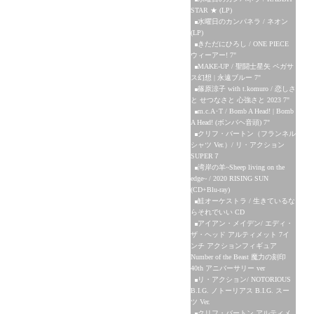
STAR ★ (LP)
水曜日のカンパネラ / ネオン
(LP)
きただにひろし / ONE PIECE
ウィーアー! 7"
MAKE-UP / 聖闘士星矢 ペガサ
ス幻想 | 永遠ブルー 7"
篠原涼子 with t.komuro / 恋しさ
と せつなさと 心強さと 2023 7"
m.c.A･T / Bomb A Head! | Bomb
A Head! (ボンバヘ音頭) 7"
クリフ・バートン（フランネル
シャツ Ver.）/ リ・アクション
SUPER７
湾岸の羊~Sheep living on the
edge~ / 2020 RISING SUN
(CD+Blu-ray)
鮭オーケストラ / 生きているな
らそれでいい CD
アイアン・メイデン/ エディ・
ザ・ヘッド アルティメット 7イ
ンチ アクションフィギュア
Number of the Beast 魔力の刻印
40th アニバーサリー ver
リ・アクション/ NOTORIOUS
B.I.G. ノトーリアス B.I.G. スー
ツ Ver.
クリフ・バートン アルティメ