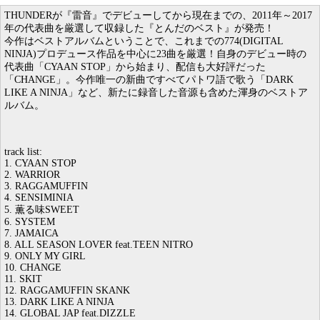
THUNDERが『雷音』でデビューしてから現在までの、2011年～2017
年の代表曲を厳選して収録した『とんだのベスト』が発売！
今作はベストアルバムということで、これまでの774(DIGITAL
NINJA)プロデュース作品を中心に23曲を厳選！自身のデビュー時の
代表曲「CYAAN STOP」から始まり、配信も大好評だった
「CHANGE」。今作唯一の新曲ですべてパトワ語で歌う「DARK
LIKE A NINJA」など、新たに録音した音源も含めた渾身のベストア
ルバム。
track list:
1. CYAAN STOP
2. WARRIOR
3. RAGGAMUFFIN
4. SENSIMINIA
5. 薫る味SWEET
6. SYSTEM
7. JAMAICA
8. ALL SEASON LOVER feat.TEEN NITRO
9. ONLY MY GIRL
10. CHANGE
11. SKIT
12. RAGGAMUFFIN SKANK
13. DARK LIKE A NINJA
14. GLOBAL JAP feat.DIZZLE