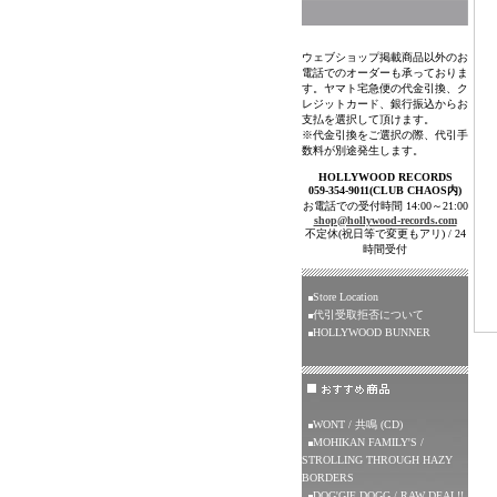
ウェブショップ掲載商品以外のお
電話でのオーダーも承っておりま
す。ヤマト宅急便の代金引換、ク
レジットカード、銀行振込からお
支払を選択して頂けます。
※代金引換をご選択の際、代引手
数料が別途発生します。
HOLLYWOOD RECORDS
059-354-9011(CLUB CHAOS内)
お電話での受付時間 14:00～21:00
shop@hollywood-records.com
不定休(祝日等で変更もアリ) / 24
時間受付
Store Location
代引受取拒否について
HOLLYWOOD BUNNER
WONT / 共鳴 (CD)
MOHIKAN FAMILY'S /
STROLLING THROUGH HAZY
BORDERS
DOG'GIE DOGG / RAW DEAL!!