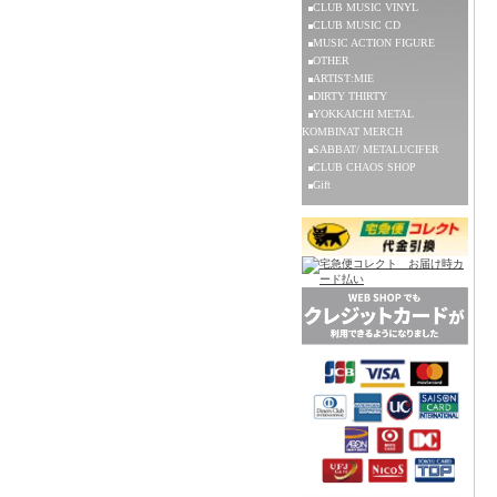
CLUB MUSIC VINYL
CLUB MUSIC CD
MUSIC ACTION FIGURE
OTHER
ARTIST:MIE
DIRTY THIRTY
YOKKAICHI METAL
KOMBINAT MERCH
SABBAT/ METALUCIFER
CLUB CHAOS SHOP
Gift