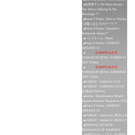
堤智慧子とThe Moon Rovers /
Taxi Driver | Dancing In The
Moonlight 7"
Pessor P.Peseta / Beer or Whiskey
| 太陽にほえろのテーマ 7"
Pessor P.Peseta / Dynamite |
Bittersweet Samba 7"
いとうさくら / Rebel
Pessor P.Peseta / JUMBLIN’
AIRLINES 11
【1000円SALE!!】
YOKKAICHI METAL KOMBINAT
2023 T-Shirts
【1000円SALE!!】
YOKKAICHI METAL KOMBINAT
2024 T-Shirts
SABBAT / Sabbaticult (CD)
SABBAT / SABBATICULT LP
(日本語VEISION)
Sabbat | Blasphemaniac (Brazil) /
Japanese Brazilian Temptations (CD)
Pessor P.Peseta / JUMBLIN'
AIRLINES 10
SABBAT / Sabbaticult (英詞) CD
SABBAT / Sabbaticult (英詞) LP
ETERNAL ELYSIUM /
RESONANCE OF SHADOWS
水曜日のカンパネラ / RABBIT