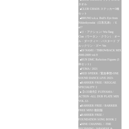
タオル
CLUB CHAOS ステッカー3種
セット
BRUNO a.k.a. Bull's Eye from
Nikkeikyoudai（日系兄弟） / E
ai!?
リ・アクション/ Wu-Tang
Clan（ウータン・クラン）: オー
ル・ダーティー・バスタード ブ
ルックリン・ズー Ver.
DJ NAMU / THROWBACK MIX
2000-2009 vol.9
RUN DMC ReAction Figures (3
体セット)
FUMA / 2021
RED SPIDER / 緊急事態-ONE
SOUND DANCE LIVE 2023-
BARRIER FREE / REGGAE
SPECIALITY 2
【1/25発売】FUJIYAMA /
ACTION -ALL DUB PLATE MIX
VOL.12-
BARRIER FREE / BARRIER
FREE MIX3 復刻版
BARRIER FREE /
FOUNDATION SONG BOOK 2
NINE CHANNEL / -THE
BEGINNING- JAPANESE &