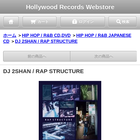
Hollywood Records Webstore
カート
ログイン
検索
ホーム
＞
HIP HOP / R&B CD,DVD
＞
HIP HOP / R&B JAPANESE
CD
＞
DJ 2SHAN / RAP STRUCTURE
前の商品へ
次の商品へ
DJ 2SHAN / RAP STRUCTURE