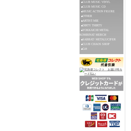
CLUB MUSIC VINYL
CLUB MUSIC CD
MUSIC ACTION FIGURE
OTHER
ARTIST:MIE
DIRTY THIRTY
YOKKAICHI METAL
KOMBINAT MERCH
SABBAT/ METALUCIFER
CLUB CHAOS SHOP
Gift