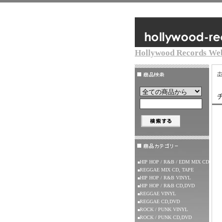
Hollywood Records We
HIP HOP / R&B / EDM MIX CD
REGGAE MIX CD, TAPE
HIP HOP / R&B VINYL
HIP HOP / R&B CD,DVD
REGGAE VINYL
REGGAE CD,DVD
ROCK / PUNK VINYL
ROCK / PUNK CD,DVD