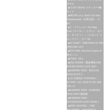
タオル
CLUB CHAOS ステッカー3種
セット
BRUNO a.k.a. Bull's Eye from
Nikkeikyoudai（日系兄弟） / E
ai!?
リ・アクション/ Wu-Tang
Clan（ウータン・クラン）: オー
ル・ダーティー・バスタード ブ
ルックリン・ズー Ver.
DJ NAMU / THROWBACK MIX
2000-2009 vol.9
RUN DMC ReAction Figures (3
体セット)
FUMA / 2021
RED SPIDER / 緊急事態-ONE
SOUND DANCE LIVE 2023-
BARRIER FREE / REGGAE
SPECIALITY 2
【1/25発売】FUJIYAMA /
ACTION -ALL DUB PLATE MIX
VOL.12-
BARRIER FREE / BARRIER
FREE MIX3 復刻版
BARRIER FREE /
FOUNDATION SONG BOOK 2
NINE CHANNEL / -THE
BEGINNING- JAPANESE &