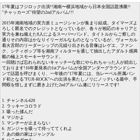
17年夏はフジロック出演!!湘南〜横浜地域から日本全国話題沸騰!!
"チャッカーズ"待望の2ndアルバム!!!
2015年湘南地域の実力派ミュージシャンが集まり結成。タイマーズよ
ろしく匿名でのクレジットとなっているが、各々が相応のキャリアと
実力を兼ね備えた8人によるスーパーバンド。タイトルからご察しの
通りその内容はかなりイリーガルなものとなっているが、ヴォーカル
着火舌郎のリーダーシップの元繰り出される音像はレゲエ、ファン
ク、シティポップ等を湘南フィルターを通して抽出したアダルト感満
載の極上スモーキーサウンド。
一回聴けば忘れられないキャッチーな歌にやられちゃった人が続出し
ております!16年夏発表の1stアルバムが全国アンダーグラウンドシー
ンで話題を呼びまくり、一年後の”17年夏には、当レーベル所属バン
ド初となる”FUJI-ROCK”への出演を果たしノリにノッテいる最中、手
間暇を惜しまずに磨き上げた2ndアルバム遂にリリースです!
1. チャンネル420
2. ラッキーコロラド
3. 吸った揉んだ
4. マジかよ
5. マンチーが止まらない
6. ガンジャを吸って待っててくれよ
7. あの娘の家はジャングル
8. ハニーガール