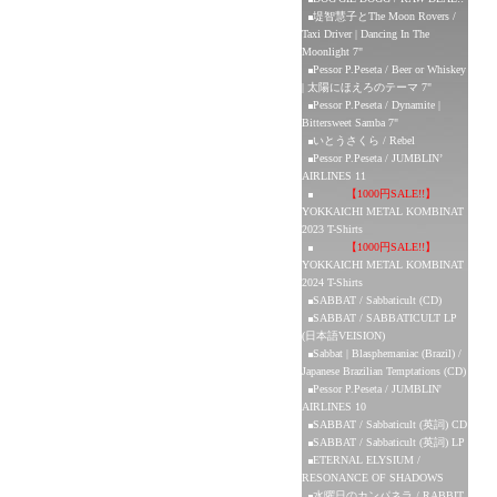
堤智慧子とThe Moon Rovers /
Taxi Driver | Dancing In The
Moonlight 7"
Pessor P.Peseta / Beer or Whiskey
| 太陽にほえろのテーマ 7"
Pessor P.Peseta / Dynamite |
Bittersweet Samba 7"
いとうさくら / Rebel
Pessor P.Peseta / JUMBLIN’
AIRLINES 11
【1000円SALE!!】
YOKKAICHI METAL KOMBINAT
2023 T-Shirts
【1000円SALE!!】
YOKKAICHI METAL KOMBINAT
2024 T-Shirts
SABBAT / Sabbaticult (CD)
SABBAT / SABBATICULT LP
(日本語VEISION)
Sabbat | Blasphemaniac (Brazil) /
Japanese Brazilian Temptations (CD)
Pessor P.Peseta / JUMBLIN'
AIRLINES 10
SABBAT / Sabbaticult (英詞) CD
SABBAT / Sabbaticult (英詞) LP
ETERNAL ELYSIUM /
RESONANCE OF SHADOWS
水曜日のカンパネラ / RABBIT