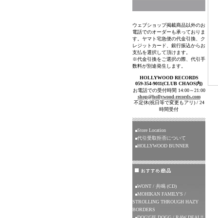
ウェブショップ掲載商品以外のお
電話でのオーダーも承っておりま
す。ヤマト宅急便の代金引換、ク
レジットカード、銀行振込からお
支払を選択して頂けます。
※代金引換をご選択の際、代引手
数料が別途発生します。
HOLLYWOOD RECORDS
059-354-9011(CLUB CHAOS内)
お電話での受付時間 14:00～21:00
shop@hollywood-records.com
不定休(祝日等で変更もアリ) / 24
時間受付
Store Location
代引受取拒否について
HOLLYWOOD BUNNER
WONT / 共鳴 (CD)
MOHIKAN FAMILY'S /
STROLLING THROUGH HAZY
BORDERS
DOG'GIE DOGG / RAW DEAL!!