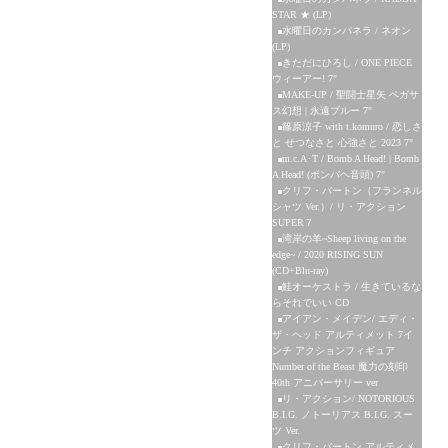
STAR ★ (LP)
水曜日のカンパネラ / ネオン
(LP)
きただにひろし / ONE PIECE
ウィーアー! 7"
MAKE-UP / 聖闘士星矢 ペガサ
ス幻想 | 永遠ブルー 7"
篠原涼子 with t.komuro / 恋しさ
と せつなさと 心強さと 2023 7"
m.c.A･T / Bomb A Head! | Bomb
A Head! (ボンバヘ音頭) 7"
クリフ・バートン（フランネル
シャツ Ver.）/ リ・アクション
SUPER７
湾岸の羊~Sheep living on the
edge~ / 2020 RISING SUN
(CD+Blu-ray)
鮭オーケストラ / 生きているな
らそれでいい CD
アイアン・メイデン/ エディ・
ザ・ヘッド アルティメット 7イ
ンチ アクションフィギュア
Number of the Beast 魔力の刻印
40th アニバーサリー ver
リ・アクション/ NOTORIOUS
B.I.G. ノトーリアス B.I.G. スー
ツ Ver.
クリフ・バートン アルティメ