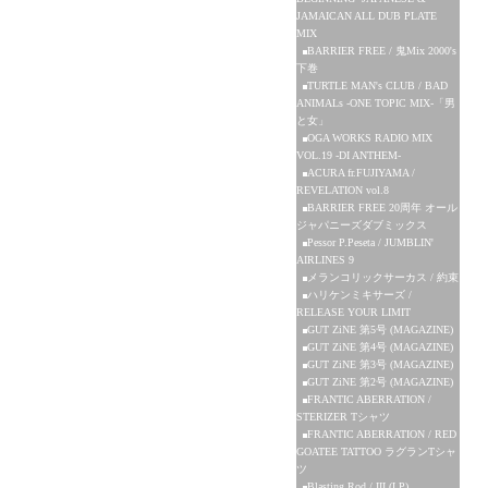
JAMAICAN ALL DUB PLATE
MIX
BARRIER FREE / 鬼Mix 2000's
下巻
TURTLE MAN's CLUB / BAD
ANIMALs -ONE TOPIC MIX-「男
と女」
OGA WORKS RADIO MIX
VOL.19 -DI ANTHEM-
ACURA fr.FUJIYAMA /
REVELATION vol.8
BARRIER FREE 20周年 オール
ジャパニーズダブミックス
Pessor P.Peseta / JUMBLIN'
AIRLINES 9
メランコリックサーカス / 約束
ハリケンミキサーズ /
RELEASE YOUR LIMIT
GUT ZiNE 第5号 (MAGAZINE)
GUT ZiNE 第4号 (MAGAZINE)
GUT ZiNE 第3号 (MAGAZINE)
GUT ZiNE 第2号 (MAGAZINE)
FRANTIC ABERRATION /
STERIZER Tシャツ
FRANTIC ABERRATION / RED
GOATEE TATTOO ラグランTシャ
ツ
Blasting Rod / III (LP)