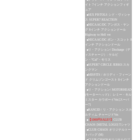
イト 7インチ アクションフィギ
ュア
SEX PISTOLS シド・ヴィシャ
ス SUPER7 REACTION
NECA AC/DC アンガス・ヤン
グ 8インチ アクションドール
Highway to Hell ver
NECA AC/DC ボン・スコット 8
インチ アクションドール
リ・アクション/ Discharge（デ
ィスチャージ）: ケルビ
ン・”Cal”・モリス
SUPER7 CIRCLE JERKS:スカ
ンクマン
MISFITS / ホリディ・フィーン
ド クリムゾンゴースト 8インチ
アクションドール
リ・アクション/ MOTORHEAD
(モーターヘッド)： レミー・キル
ミスター カウボーイVer.[スーパ
ー7]
RANCID / リ・アクション スカ
ルティム チャージドVer.
【1000円SALE!!】
CLUB
CHAOS [METAL LOGO] Tシャツ
CLUB CHAOS オリジナルトー
トバッグ (M)
CLUB CHAOSオリジナルロゴ