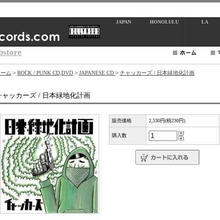
JAPAN
HONOLULU
LA
bstore
ホーム
>
ROCK / PUNK CD,DVD
>
JAPANESE CD
>
チャッカーズ / 日本緑地化計画
チャッカーズ / 日本緑地化計画
販売価格
2,530円(税230円)
購入数