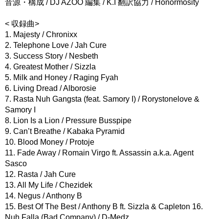
音源・構成 / DJ AZOO 編集 / K.I 翻訳協力 / Honormosity
< 収録曲>
1. Majesty / Chronixx
2. Telephone Love / Jah Cure
3. Success Story / Nesbeth
4. Greatest Mother / Sizzla
5. Milk and Honey / Raging Fyah
6. Living Dread / Alborosie
7. Rasta Nuh Gangsta (feat. Samory I) / Rorystonelove &
Samory I
8. Lion Is a Lion / Pressure Busspipe
9. Can’t Breathe / Kabaka Pyramid
10. Blood Money / Protoje
11. Fade Away / Romain Virgo ft. Assassin a.k.a. Agent
Sasco
12. Rasta / Jah Cure
13. All My Life / Chezidek
14. Negus / Anthony B
15. Best Of The Best / Anthony B ft. Sizzla & Capleton 16.
Nuh Falla (Bad Company) / D-Medz