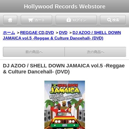
Hollywood Records Webstore
カート
ログイン
検索
ホーム
＞
REGGAE CD,DVD
＞
DVD
＞
DJ AZOO / SHELL DOWN
JAMAICA vol.5 -Reggae & Culture Dancehall- (DVD)
前の商品へ
次の商品へ
DJ AZOO / SHELL DOWN JAMAICA vol.5 -Reggae
& Culture Dancehall- (DVD)