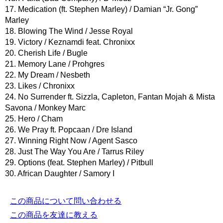
17. Medication (ft. Stephen Marley) / Damian “Jr. Gong”
Marley
18. Blowing The Wind / Jesse Royal
19. Victory / Keznamdi feat. Chronixx
20. Cherish Life / Bugle
21. Memory Lane / Prohgres
22. My Dream / Nesbeth
23. Likes / Chronixx
24. No Surrender ft. Sizzla, Capleton, Fantan Mojah & Mista
Savona / Monkey Marc
25. Hero / Cham
26. We Pray ft. Popcaan / Dre Island
27. Winning Right Now / Agent Sasco
28. Just The Way You Are / Tarrus Riley
29. Options (feat. Stephen Marley) / Pitbull
30. African Daughter / Samory I
この商品について問い合わせる
この商品を友達に教える