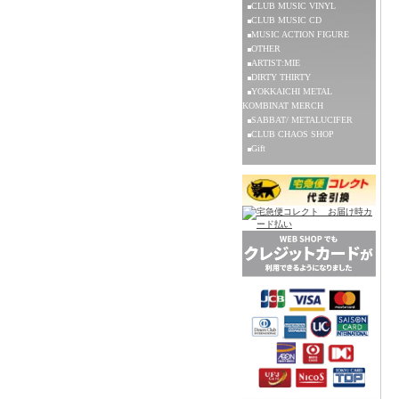
CLUB MUSIC VINYL
CLUB MUSIC CD
MUSIC ACTION FIGURE
OTHER
ARTIST:MIE
DIRTY THIRTY
YOKKAICHI METAL
KOMBINAT MERCH
SABBAT/ METALUCIFER
CLUB CHAOS SHOP
Gift