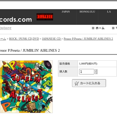
JAPAN
HONOLULU
LA
bstore
ホーム
>
ROCK / PUNK CD,DVD
>
JAPANESE CD
>
Pessor P.Peseta / JUMBLIN' AIRLINES 2
essor P.Peseta / JUMBLIN' AIRLINES 2
販売価格
1,000円(税91円)
購入数