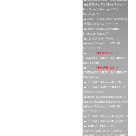
堤智慧子とThe Moon Rovers /
Taxi Driver | Dancing In The
Moonlight 7"
Pessor P.Peseta / Beer or Whiskey
| 太陽にほえろのテーマ 7"
Pessor P.Peseta / Dynamite |
Bittersweet Samba 7"
いとうさくら / Rebel
Pessor P.Peseta / JUMBLIN’
AIRLINES 11
【1000円SALE!!】
YOKKAICHI METAL KOMBINAT
2023 T-Shirts
【1000円SALE!!】
YOKKAICHI METAL KOMBINAT
2024 T-Shirts
SABBAT / Sabbaticult (CD)
SABBAT / SABBATICULT LP
(日本語VEISION)
Sabbat | Blasphemaniac (Brazil) /
Japanese Brazilian Temptations (CD)
Pessor P.Peseta / JUMBLIN'
AIRLINES 10
SABBAT / Sabbaticult (英詞) CD
SABBAT / Sabbaticult (英詞) LP
ETERNAL ELYSIUM /
RESONANCE OF SHADOWS
水曜日のカンパネラ / RABBIT