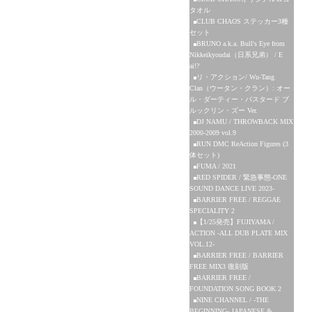
タオル
CLUB CHAOS ステッカー3種
セット
BRUNO a.k.a. Bull's Eye from
Nikkeikyoudai（日系兄弟） / E
ai!?
リ・アクション/ Wu-Tang
Clan（ウータン・クラン）: オー
ル・ダーティー・バスタード ブ
ルックリン・ズー Ver.
DJ NAMU / THROWBACK MIX
2000-2009 vol.9
RUN DMC ReAction Figures (3
体セット)
FUMA / 2021
RED SPIDER / 緊急事態-ONE
SOUND DANCE LIVE 2023-
BARRIER FREE / REGGAE
SPECIALITY 2
【1/25発売】FUJIYAMA /
ACTION -ALL DUB PLATE MIX
VOL.12-
BARRIER FREE / BARRIER
FREE MIX3 復刻版
BARRIER FREE /
FOUNDATION SONG BOOK 2
NINE CHANNEL / -THE
BEGINNING- JAPANESE &