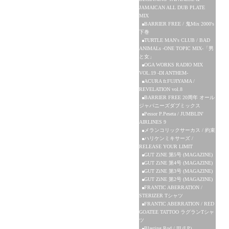
JAMAICAN ALL DUB PLATE
MIX
BARRIER FREE / 鬼Mix 2000's
下巻
TURTLE MAN's CLUB / BAD
ANIMALs -ONE TOPIC MIX-「男
と女」
OGA WORKS RADIO MIX
VOL.19 -DI ANTHEM-
ACURA fr.FUJIYAMA /
REVELATION vol.8
BARRIER FREE 20周年 オール
ジャパニーズダブミックス
Pessor P.Peseta / JUMBLIN'
AIRLINES 9
メランコリックサーカス / 約束
ハリケンミキサーズ /
RELEASE YOUR LIMIT
GUT ZiNE 第5号 (MAGAZINE)
GUT ZiNE 第4号 (MAGAZINE)
GUT ZiNE 第3号 (MAGAZINE)
GUT ZiNE 第2号 (MAGAZINE)
FRANTIC ABERRATION /
STERIZER Tシャツ
FRANTIC ABERRATION / RED
GOATEE TATTOO ラグランTシャ
ツ
Blasting Rod / III (LP)