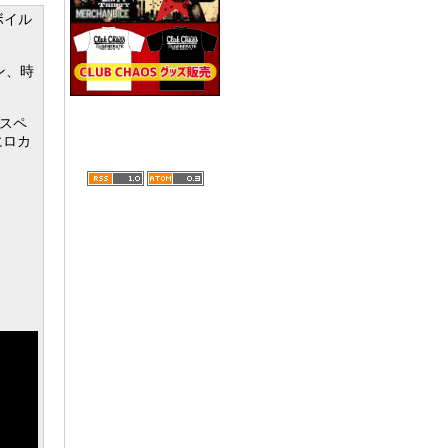
ボイル
ン、時
スペ
にロカ