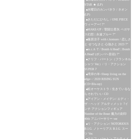
STAR ★ (LP)
水曜日のカンパネラ / ネオン
(LP)
きただにひろし / ONE PIECE
ウィーアー! 7"
MAKE-UP / 聖闘士星矢 ペガサ
ス幻想 | 永遠ブルー 7"
篠原涼子 with t.komuro / 恋しさ
と せつなさと 心強さと 2023 7"
m.c.A･T / Bomb A Head! | Bomb
A Head! (ボンバヘ音頭) 7"
クリフ・バートン（フランネル
シャツ Ver.）/ リ・アクション
SUPER７
湾岸の羊~Sheep living on the
edge~ / 2020 RISING SUN
(CD+Blu-ray)
鮭オーケストラ / 生きているな
らそれでいい CD
アイアン・メイデン/ エディ・
ザ・ヘッド アルティメット 7イ
ンチ アクションフィギュア
Number of the Beast 魔力の刻印
40th アニバーサリー ver
リ・アクション/ NOTORIOUS
B.I.G. ノトーリアス B.I.G. スー
ツ Ver.
クリフ・バートン アルティメ