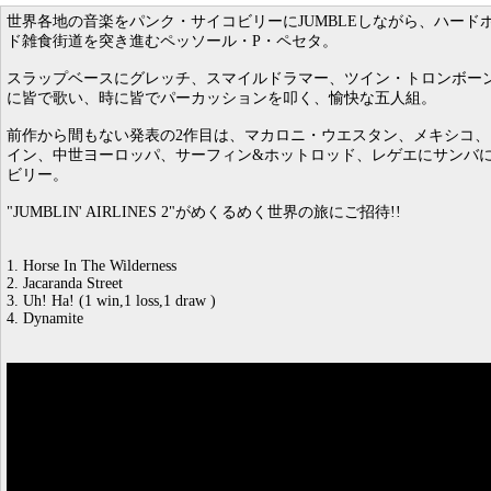
世界各地の音楽をパンク・サイコビリーにJUMBLEしながら、ハード
ド雑食街道を突き進むペッソール・P・ペセタ。
スラップベースにグレッチ、スマイルドラマー、ツイン・トロンボー
に皆で歌い、時に皆でパーカッションを叩く、愉快な五人組。
前作から間もない発表の2作目は、マカロニ・ウエスタン、メキシコ、
イン、中世ヨーロッパ、サーフィン&ホットロッド、レゲエにサンバ
ビリー。
"JUMBLIN' AIRLINES 2"がめくるめく世界の旅にご招待!!
1. Horse In The Wilderness
2. Jacaranda Street
3. Uh! Ha! (1 win,1 loss,1 draw )
4. Dynamite