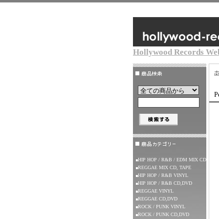
Hollywood Records We
P
HIP HOP / R&B / EDM MIX CD
REGGAE MIX CD, TAPE
HIP HOP / R&B VINYL
HIP HOP / R&B CD,DVD
REGGAE VINYL
REGGAE CD,DVD
ROCK / PUNK VINYL
ROCK / PUNK CD,DVD