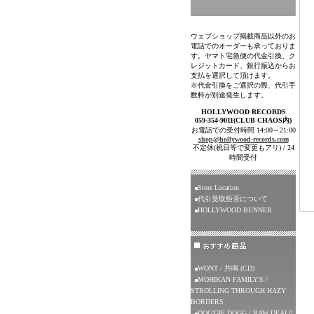
ウェブショップ掲載商品以外のお
電話でのオーダーも承っておりま
す。ヤマト宅急便の代金引換、ク
レジットカード、銀行振込からお
支払を選択して頂けます。
※代金引換をご選択の際、代引手
数料が別途発生します。
HOLLYWOOD RECORDS
059-354-9011(CLUB CHAOS内)
お電話での受付時間 14:00～21:00
shop@hollywood-records.com
不定休(祝日等で変更もアリ) / 24
時間受付
Store Location
代引受取拒否について
HOLLYWOOD BUNNER
WONT / 共鳴 (CD)
MOHIKAN FAMILY'S /
STROLLING THROUGH HAZY
BORDERS
DOG'GIE DOGG / RAW DEAL!!