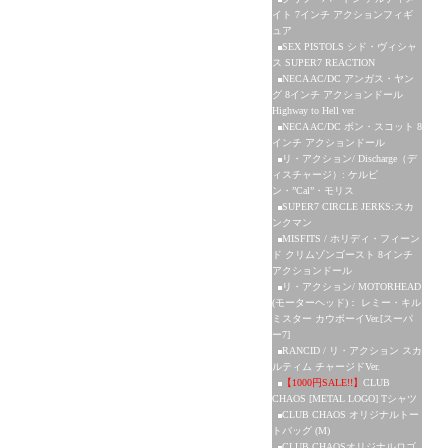
イト 7インチ アクションフィギ
ュア
SEX PISTOLS シド・ヴィシャ
ス SUPER7 REACTION
NECA AC/DC アンガス・ヤン
グ 8インチ アクションドール
Highway to Hell ver
NECA AC/DC ボン・スコット 8
インチ アクションドール
リ・アクション/ Discharge（デ
ィスチャージ）: ケルビ
ン・”Cal”・モリス
SUPER7 CIRCLE JERKS:スカ
ンクマン
MISFITS / ホリディ・フィーン
ド クリムゾンゴースト 8インチ
アクションドール
リ・アクション/ MOTORHEAD
(モーターヘッド)： レミー・キル
ミスター カウボーイVer.[スーパ
ー7]
RANCID / リ・アクション スカ
ルティム チャージドVer.
【1000円SALE!!】
CLUB
CHAOS [METAL LOGO] Tシャツ
CLUB CHAOS オリジナルトー
トバッグ (M)
CLUB CHAOSオリジナルロゴ