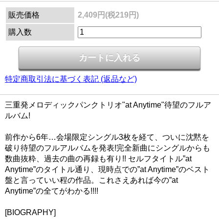
販売価格
2,409円(税219円)
購入数
特定商取引法に基づく表記 (返品など)
三重発メロディックパンクトリオ"at Anytime"待望のフルア
ルバム!
前作から6年…会場限定シングル3枚を経て、ついに沈黙を
破り待望のフルアルバムを発表!完全新曲にシングルからも
数曲抜粋、過去の曲の再録も有り!! セルフタイトル”at
Anytime”のタイトル通り、現時点での”at Anytime”のベスト
盤と言っていい程の作品。これさえあれば今の”at
Anytime”の全てがわかる!!!!
[BIOGRAPHY]