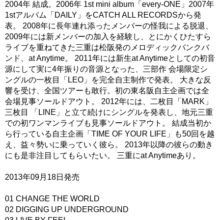
2004年 結成。2006年 1st mini album「every-ONE」2007年
1stアルバム「DAILY」をCATCH ALL RECORDSから発
表。 2008年に長年連れ添ったメンバーの怪我による脱退、
2009年には新メンバーの加入を経験し、とにかくひたすら
ライブを重ねてきた三重は松阪発のメロディックパンクバ
ンド、at Anytime。 2011年には新生at Anytimeとしての初音
源にして実に4年振りの音源となった、三部作 会場限定シ
ングルの一枚目「LEO」を完全自主制作で発表。 大きな反
響を受け、全国ツアーも敢行。初の東名阪自主企画では全
会場見事ソールドアウト。 2012年には、二枚目「MARK」
三枚目 「LINE」と立て続けにシングルを発表し、地元三重
での初ワンマンライブも見事ソールドアウト。 結成当初か
ら行っている自主企画「TIME OF YOUR LIFE」も50回を越
え、益々勢いに乗っていく彼ら。 2013年以降の彼らの動き
にも是非注目してもらいたい。 三重にat Anytimeあり。
2013年09月18日発売
01 CHANGE THE WORLD
02 DIGGING UP UNDERGROUND