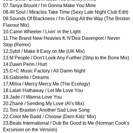
07.Tanya Blount / I'm Gonna Make You Mine
08.4II Soul / Miracles Take Time (Sexy Late Night Club Edit)
09.Sounds Of Blackness / I'm Going All the Way (The Brixton
Flavour Mix)
10.Caron Wheeler / Livin' in the Light
11.The Brand New Heavies ft. N'Dea Davenport / Never
Stop (Remix)
12.Sybil / Make It Easy on Me (UK Mix)
13.M People / Don't Look Any Further (Strip to the Bone Mix)
14.Dawn Penn / Hurt
15.C+C Music Factory / All Damn Night
16.Gabrielle / Dreams
17,Milira / Mercy Mercy Me (The Ecology)
18.Lalah Hathaway / Let Me Love You
19.Jade / I Wanna Love You
20.Zhané / Sending My Love (Al's Mix)
21.Toni Braxton / Another Sad Love Song
22.Color Me Badd / Choose (Dem Kidz' Mix)
23.Beats International / Dub Be Good to Me (Norman Cook's
Excursion on the Version)