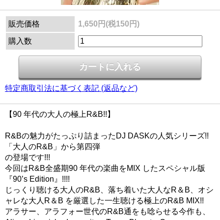
販売価格
1,650円(税150円)
購入数
特定商取引法に基づく表記 (返品など)
【90 年代の大人の極上R&B!!】
R&Bの魅力がたっぷり詰まったDJ DASKの人気シリーズ!!
「大人のR&B」から第四弾
の登場です!!!
今回はR&B全盛期90 年代の楽曲をMIX したスペシャル版
『90’s Edition』!!!!
じっくり聴ける大人のR&B、落ち着いた大人なR＆B、オシ
ャレな大人R＆B を厳選した一生聴ける極上のR&B MIX!!
アラサー、アラフォー世代のR&B通をも唸らせる今作も、