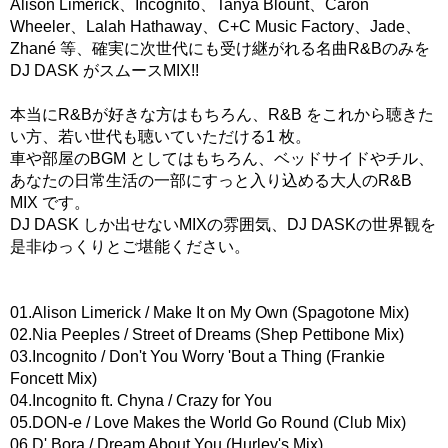
Alison Limerick、Incognito、Tanya Blount、Caron
Wheeler、Lalah Hathaway、C+C Music Factory、Jade、
Zhané 等、確実に次世代にも受け継がれる名曲R&Bのみを
DJ DASK がスムースMIX!!
本当にR&Bが好きな方はもちろん、R&B をこれから聴きた
い方、若い世代も聴いていただける1 枚。
車や部屋のBGM としてはもちろん、ベッドサイドやチル、
あなたの日常生活の一部にすっと入り込める大人のR&B
MIX です。
DJ DASK しか出せないMIXの雰囲気、DJ DASKの世界観を
是非ゆっくりとご堪能ください。
01.Alison Limerick / Make It on My Own (Spagotone Mix)
02.Nia Peeples / Street of Dreams (Shep Pettibone Mix)
03.Incognito / Don't You Worry 'Bout a Thing (Frankie
Foncett Mix)
04.Incognito ft. Chyna / Crazy for You
05.DON-e / Love Makes the World Go Round (Club Mix)
06.D' Bora / Dream About You (Hurley's Mix)