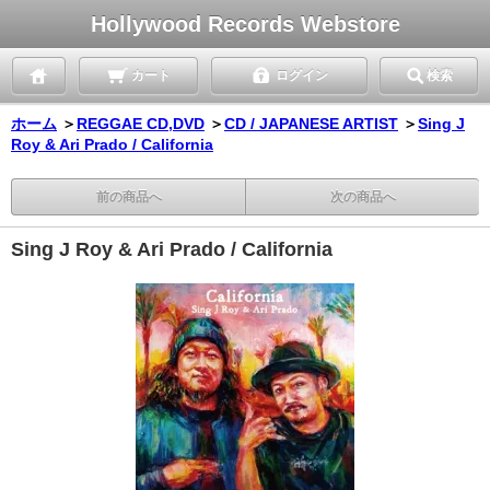
Hollywood Records Webstore
カート
ログイン
検索
ホーム
＞
REGGAE CD,DVD
＞
CD / JAPANESE ARTIST
＞
Sing J
Roy & Ari Prado / California
前の商品へ
次の商品へ
Sing J Roy & Ari Prado / California