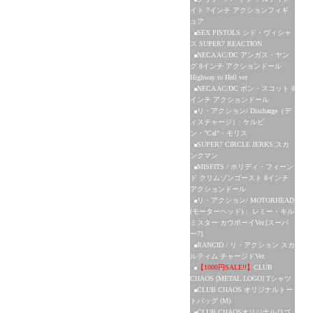
イト 7インチ アクションフィギ
ュア
SEX PISTOLS シド・ヴィシャ
ス SUPER7 REACTION
NECA AC/DC アンガス・ヤン
グ 8インチ アクションドール
Highway to Hell ver
NECA AC/DC ボン・スコット 8
インチ アクションドール
リ・アクション/ Discharge（デ
ィスチャージ）: ケルビ
ン・”Cal”・モリス
SUPER7 CIRCLE JERKS:スカ
ンクマン
MISFITS / ホリディ・フィーン
ド クリムゾンゴースト 8インチ
アクションドール
リ・アクション/ MOTORHEAD
(モーターヘッド)： レミー・キル
ミスター カウボーイVer.[スーパ
ー7]
RANCID / リ・アクション スカ
ルティム チャージドVer.
【1000円SALE!!】
CLUB
CHAOS [METAL LOGO] Tシャツ
CLUB CHAOS オリジナルトー
トバッグ (M)
CLUB CHAOSオリジナルロゴ