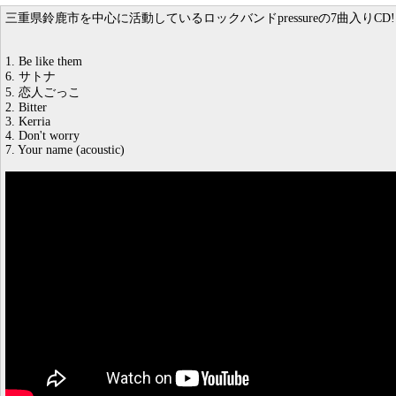
三重県鈴鹿市を中心に活動しているロックバンドpressureの7曲入りCD!
1. Be like them
6. サトナ
5. 恋人ごっこ
2. Bitter
3. Kerria
4. Don't worry
7. Your name (acoustic)