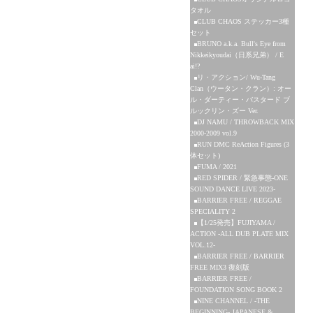
タオル
CLUB CHAOS ステッカー3種
セット
BRUNO a.k.a. Bull's Eye from
Nikkeikyoudai（日系兄弟） / E
ai!?
リ・アクション/ Wu-Tang
Clan（ウータン・クラン）: オー
ル・ダーティー・バスタード ブ
ルックリン・ズー Ver.
DJ NAMU / THROWBACK MIX
2000-2009 vol.9
RUN DMC ReAction Figures (3
体セット)
FUMA / 2021
RED SPIDER / 緊急事態-ONE
SOUND DANCE LIVE 2023-
BARRIER FREE / REGGAE
SPECIALITY 2
【1/25発売】FUJIYAMA /
ACTION -ALL DUB PLATE MIX
VOL.12-
BARRIER FREE / BARRIER
FREE MIX3 復刻版
BARRIER FREE /
FOUNDATION SONG BOOK 2
NINE CHANNEL / -THE
BEGINNING- JAPANESE &