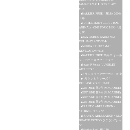
JAMAICAN ALL DUB PLATE
MIX
BARRIER FREE / 鬼Mix 2000's
下巻
TURTLE MAN's CLUB / BAD
ANIMALs -ONE TOPIC MIX-「男
と女」
OGA WORKS RADIO MIX
VOL.19 -DI ANTHEM-
ACURA fr.FUJIYAMA /
REVELATION vol.8
BARRIER FREE 20周年 オール
ジャパニーズダブミックス
Pessor P.Peseta / JUMBLIN'
AIRLINES 9
メランコリックサーカス / 約束
ハリケンミキサーズ /
RELEASE YOUR LIMIT
GUT ZiNE 第5号 (MAGAZINE)
GUT ZiNE 第4号 (MAGAZINE)
GUT ZiNE 第3号 (MAGAZINE)
GUT ZiNE 第2号 (MAGAZINE)
FRANTIC ABERRATION /
STERIZER Tシャツ
FRANTIC ABERRATION / RED
GOATEE TATTOO ラグランTシャ
ツ
Blasting Rod / III (LP)