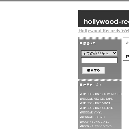
Hollywood Records We
p
HIP HOP / R&B / EDM MIX CD
REGGAE MIX CD, TAPE
HIP HOP / R&B VINYL
HIP HOP / R&B CD,DVD
REGGAE VINYL
REGGAE CD,DVD
ROCK / PUNK VINYL
ROCK / PUNK CD,DVD