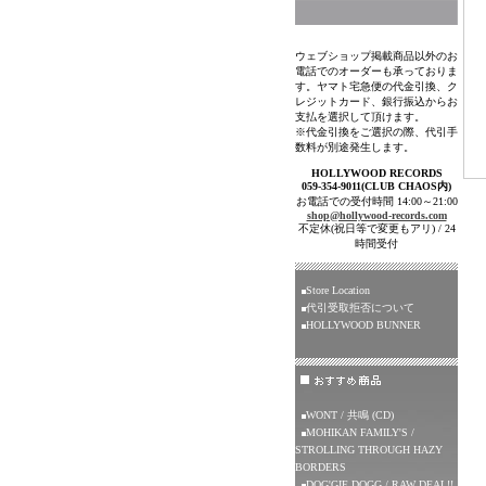
ウェブショップ掲載商品以外のお
電話でのオーダーも承っておりま
す。ヤマト宅急便の代金引換、ク
レジットカード、銀行振込からお
支払を選択して頂けます。
※代金引換をご選択の際、代引手
数料が別途発生します。
HOLLYWOOD RECORDS
059-354-9011(CLUB CHAOS内)
お電話での受付時間 14:00～21:00
shop@hollywood-records.com
不定休(祝日等で変更もアリ) / 24
時間受付
Store Location
代引受取拒否について
HOLLYWOOD BUNNER
WONT / 共鳴 (CD)
MOHIKAN FAMILY'S /
STROLLING THROUGH HAZY
BORDERS
DOG'GIE DOGG / RAW DEAL!!