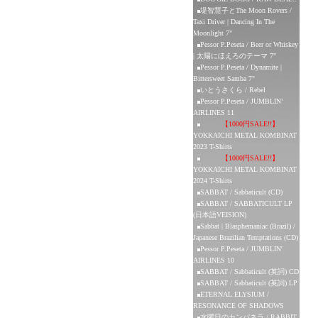
堤智慧子とThe Moon Rovers /
Taxi Driver | Dancing In The
Moonlight 7"
Pessor P.Peseta / Beer or Whiskey
| 太陽にほえろのテーマ 7"
Pessor P.Peseta / Dynamite |
Bittersweet Samba 7"
いとうさくら / Rebel
Pessor P.Peseta / JUMBLIN’
AIRLINES 11
【1000円SALE!!】
YOKKAICHI METAL KOMBINAT
2023 T-Shirts
【1000円SALE!!】
YOKKAICHI METAL KOMBINAT
2024 T-Shirts
SABBAT / Sabbaticult (CD)
SABBAT / SABBATICULT LP
(日本語VEISION)
Sabbat | Blasphemaniac (Brazil) /
Japanese Brazilian Temptations (CD)
Pessor P.Peseta / JUMBLIN'
AIRLINES 10
SABBAT / Sabbaticult (英詞) CD
SABBAT / Sabbaticult (英詞) LP
ETERNAL ELYSIUM /
RESONANCE OF SHADOWS
水曜日のカンパネラ / RABBIT