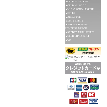
CLUB MUSIC VINYL
CLUB MUSIC CD
MUSIC ACTION FIGURE
OTHER
ARTIST:MIE
DIRTY THIRTY
YOKKAICHI METAL
KOMBINAT MERCH
SABBAT/ METALUCIFER
CLUB CHAOS SHOP
Gift