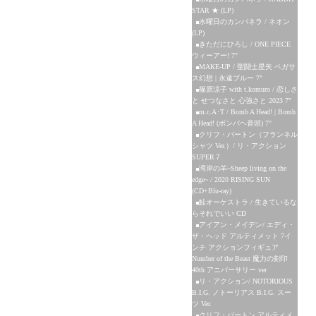
STAR ★ (LP)
水曜日のカンパネラ / ネオン
(LP)
きただにひろし / ONE PIECE
ウィーアー! 7"
MAKE-UP / 聖闘士星矢 ペガサ
ス幻想 | 永遠ブルー 7"
篠原涼子 with t.komuro / 恋しさ
と せつなさと 心強さと 2023 7"
m.c.A･T / Bomb A Head! | Bomb
A Head! (ボンバヘ音頭) 7"
クリフ・バートン（フランネル
シャツ Ver.）/ リ・アクション
SUPER７
湾岸の羊~Sheep living on the
edge~ / 2020 RISING SUN
(CD+Blu-ray)
鮭オーケストラ / 生きているな
らそれでいい CD
アイアン・メイデン/ エディ・
ザ・ヘッド アルティメット 7イ
ンチ アクションフィギュア
Number of the Beast 魔力の刻印
40th アニバーサリー ver
リ・アクション/ NOTORIOUS
B.I.G. ノトーリアス B.I.G. スー
ツ Ver.
クリフ・バートン アルティメ