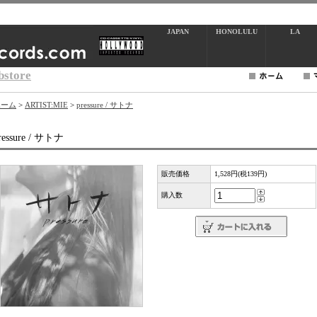
JAPAN
HONOLULU
LA
bstore
ホーム
>
ARTIST:MIE
>
pressure / サトナ
ressure / サトナ
販売価格
1,528円(税139円)
購入数