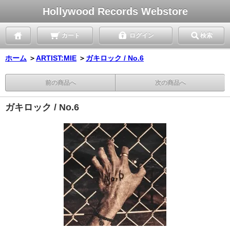
Hollywood Records Webstore
カート
ログイン
検索
ホーム
＞
ARTIST:MIE
＞
ガキロック / No.6
前の商品へ
次の商品へ
ガキロック / No.6