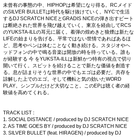
未曾有の事態の中、HIPHOPは希望になり得る。RCメイド
のSILVER BULLETは時代を駆け抜けていく。NYCで生活
するDJ SCRATCH NICEとGRADIS NICEの弾き出すビート
は断絶された世界を飛び越えていく。東京を経由してRCS
のYUKSTA-ILLの耳元に届く。着弾の煌めきと狼煙は新たな
LIFEの始まりを告げる。平常ではない世情であればあるほ
ど、思考やペンは休むことなく動き続ける。スタジオやヘ
ッドフォンの中で鳴る音楽は開放の時を待っている。誰も
が経験する 今 をYUKSTA-ILLは新鮮かつ特有の視点で切り
開いて行く。スピットを続けることで新たな価値を創造す
る。息が詰まりそうな世界の中でもエゴは必要だ。共存を
諒解した上でのエゴ。そして機転と気の効いたWORD
PLAY。シンプルだけど大切なこと。このEPは聴く者の経
験値を高めてくれる。
TRACK LIST :
1. SOCIAL DISTANCE / produced by DJ SCRATCH NICE
2. AS TIME GOES BY / produced by DJ SCRATCH NICE
3. SILVER BULLET (feat. HIRAGEN) / produced by DJ