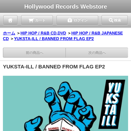
Hollywood Records Webstore
カート
ログイン
検索
ホーム
＞
HIP HOP / R&B CD,DVD
＞
HIP HOP / R&B JAPANESE
CD
＞
YUKSTA-ILL / BANNED FROM FLAG EP2
前の商品へ
次の商品へ
YUKSTA-ILL / BANNED FROM FLAG EP2