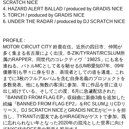
SCRATCH NICE
4. HAZARD ALERT BALLAD / produced by GRADIS NICE
5. TORCH / produced by GRADIS NICE
6. UNDER THE RADAR / produced by DJ SCRATCH NICE
PROFILE :
MOTOR CIRCUIT CITY 鈴鹿在住。近所の四日市、仲間が
多く集まる名古屋によく出没。B-ZIK/TYRANT/RCSLUM所
属のRAPPER。同世代のコレクティヴ「1982S」にも名を
連ねる。バトルMCとして名を馳せる(UMB愛知07年、09年
優勝等)も早々に身を引き、表現者としての道を邁進。これ
までに3枚のフルアルバムを含む自身名義のプロジェクトを
多数発表。他にも無数の客演に参加。常に作品を世に送り
出し続けている。そしてこの度、6月に急遽配信された
『BANNED FROM FLAG EP』収録曲に新曲3曲を追加した
続編『BANNED FROM FLAG EP2』をRC SLUMよりCDリ
リース。DJ SCRATCH NICEとGRADIS NICEがビートを担
当し、TYRANTの盟友であるHIRAGENがゲストで参加。既
に忘れられない年となった2020年の混沌とした世界に向け