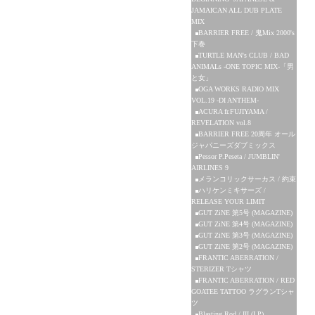
JAMAICAN ALL DUB PLATE
MIX
BARRIER FREE / 鬼Mix 2000's
下巻
TURTLE MAN's CLUB / BAD
ANIMALs -ONE TOPIC MIX-「男
と女」
OGA WORKS RADIO MIX
VOL.19 -DI ANTHEM-
ACURA fr.FUJIYAMA /
REVELATION vol.8
BARRIER FREE 20周年 オール
ジャパニーズダブミックス
Pessor P.Peseta / JUMBLIN'
AIRLINES 9
メランコリックサーカス / 約束
ハリケンミキサーズ /
RELEASE YOUR LIMIT
GUT ZiNE 第5号 (MAGAZINE)
GUT ZiNE 第4号 (MAGAZINE)
GUT ZiNE 第3号 (MAGAZINE)
GUT ZiNE 第2号 (MAGAZINE)
FRANTIC ABERRATION /
STERIZER Tシャツ
FRANTIC ABERRATION / RED
GOATEE TATTOO ラグランTシャ
ツ
Blasting Rod / III (LP)