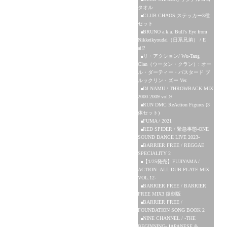
タオル
CLUB CHAOS ステッカー3種
セット
BRUNO a.k.a. Bull's Eye from
Nikkeikyoudai（日系兄弟） / E
ai!?
リ・アクション/ Wu-Tang
Clan（ウータン・クラン）: オー
ル・ダーティー・バスタード ブ
ルックリン・ズー Ver.
DJ NAMU / THROWBACK MIX
2000-2009 vol.9
RUN DMC ReAction Figures (3
体セット)
FUMA / 2021
RED SPIDER / 緊急事態-ONE
SOUND DANCE LIVE 2023-
BARRIER FREE / REGGAE
SPECIALITY 2
【1/25発売】FUJIYAMA /
ACTION -ALL DUB PLATE MIX
VOL.12-
BARRIER FREE / BARRIER
FREE MIX3 復刻版
BARRIER FREE /
FOUNDATION SONG BOOK 2
NINE CHANNEL / -THE
BEGINNING- JAPANESE &