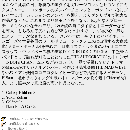
メキシコ死者の日、微笑みの国タイをガレージロックなサウンドにミ
クスチャー。トロンボーンのメンバーチェンジと、ボンゴを中心にプ
レイするパーカッションのメンバーを迎え、よりダンサブルで強力な
作品となった。これまでより歌モノも多くなり、Rap的なアプロー
チ、メキシカンな全ハモリ、C&W調の曲にタイ語とボコーダーなど
を導入、もちろん毎度のお遊びSEもたっぷりで、より遊び心に満ち
たアプローチがなされている。 メンバーは、キウイとパパイヤ、マ
ンゴーズで世界各国のワールドミュージックフェスに出演する大森誠
也(ギター・ボーカル)を中心に、日本ラスティック界のパイオニアで
スラップ・ウッドベース界の重鎮DOG’GIE DOGGのTORA、中堅SKA
バンドとして誰もが知ることとなったTHE AUTOCRATICSのトロンボ
ーンDOI☆CHAN、Billy などのロカビリー界で活躍していたドラマー
のMarkeeがオリジナルメンバー。今作より偽札楽団THE MAD WEST
やハワイアン楽団ロコモコグレイビーズなどで活躍する大ベテラン、
H.Sato、場末でスウィングを歌いトロンボーンを吹く若手Chiecoが加
入。より賑やかで完成度の高い作品となった。
1. Galaxy Kidd no.3
2. Yokai Zukan
3. Caléndula
4. Nam Pla A Go-Go
この商品について問い合わせる
この商品を友達に教える
買い物を続ける