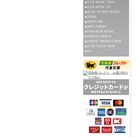
CLUB MUSIC VINYL
CLUB MUSIC CD
MUSIC ACTION FIGURE
OTHER
ARTIST:MIE
DIRTY THIRTY
YOKKAICHI METAL
KOMBINAT MERCH
SABBAT/ METALUCIFER
CLUB CHAOS SHOP
Gift