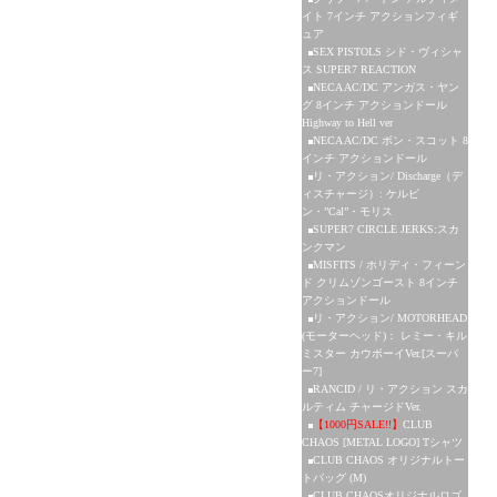
イト 7インチ アクションフィギ
ュア
SEX PISTOLS シド・ヴィシャ
ス SUPER7 REACTION
NECA AC/DC アンガス・ヤン
グ 8インチ アクションドール
Highway to Hell ver
NECA AC/DC ボン・スコット 8
インチ アクションドール
リ・アクション/ Discharge（デ
ィスチャージ）: ケルビ
ン・”Cal”・モリス
SUPER7 CIRCLE JERKS:スカ
ンクマン
MISFITS / ホリディ・フィーン
ド クリムゾンゴースト 8インチ
アクションドール
リ・アクション/ MOTORHEAD
(モーターヘッド)： レミー・キル
ミスター カウボーイVer.[スーパ
ー7]
RANCID / リ・アクション スカ
ルティム チャージドVer.
【1000円SALE!!】
CLUB
CHAOS [METAL LOGO] Tシャツ
CLUB CHAOS オリジナルトー
トバッグ (M)
CLUB CHAOSオリジナルロゴ