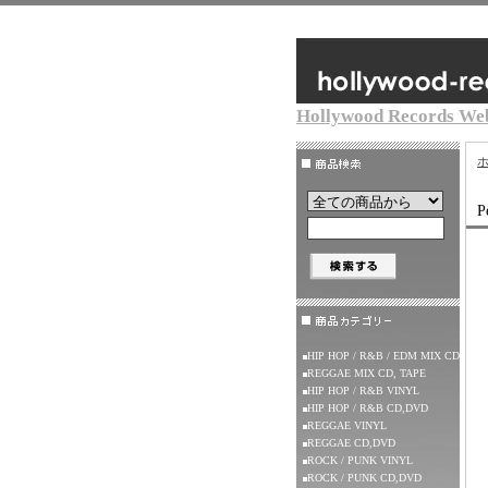
Hollywood Records We
P
HIP HOP / R&B / EDM MIX CD
REGGAE MIX CD, TAPE
HIP HOP / R&B VINYL
HIP HOP / R&B CD,DVD
REGGAE VINYL
REGGAE CD,DVD
ROCK / PUNK VINYL
ROCK / PUNK CD,DVD