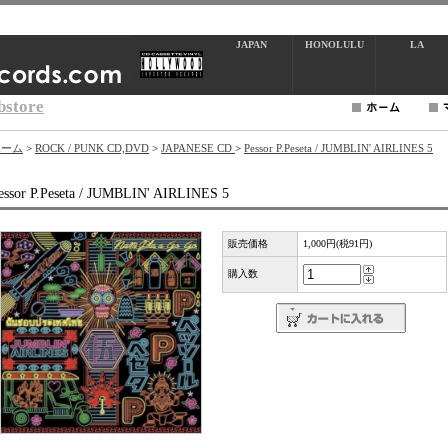
JAPAN
HONOLULU
LA
bstore
ホーム
>
ROCK / PUNK CD,DVD
>
JAPANESE CD
>
Pessor P.Peseta / JUMBLIN' AIRLINES 5
essor P.Peseta / JUMBLIN' AIRLINES 5
販売価格
1,000円(税91円)
購入数