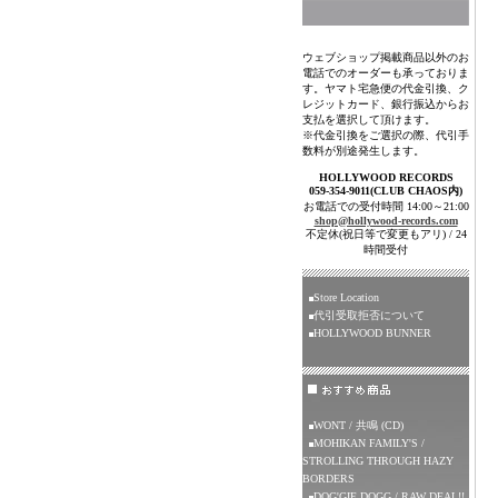
ウェブショップ掲載商品以外のお
電話でのオーダーも承っておりま
す。ヤマト宅急便の代金引換、ク
レジットカード、銀行振込からお
支払を選択して頂けます。
※代金引換をご選択の際、代引手
数料が別途発生します。
HOLLYWOOD RECORDS
059-354-9011(CLUB CHAOS内)
お電話での受付時間 14:00～21:00
shop@hollywood-records.com
不定休(祝日等で変更もアリ) / 24
時間受付
Store Location
代引受取拒否について
HOLLYWOOD BUNNER
WONT / 共鳴 (CD)
MOHIKAN FAMILY'S /
STROLLING THROUGH HAZY
BORDERS
DOG'GIE DOGG / RAW DEAL!!