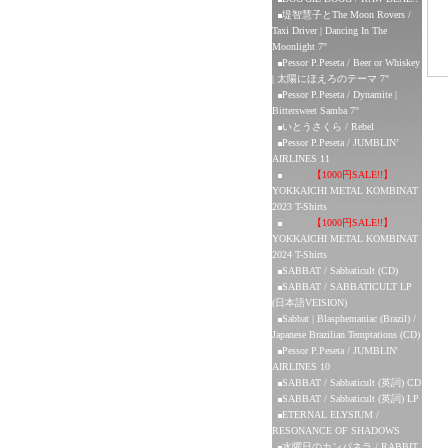
堤智慧子とThe Moon Rovers /
Taxi Driver | Dancing In The
Moonlight 7"
Pessor P.Peseta / Beer or Whiskey
| 太陽にほえろのテーマ 7"
Pessor P.Peseta / Dynamite |
Bittersweet Samba 7"
いとうさくら / Rebel
Pessor P.Peseta / JUMBLIN’
AIRLINES 11
【1000円SALE!!】
YOKKAICHI METAL KOMBINAT
2023 T-Shirts
【1000円SALE!!】
YOKKAICHI METAL KOMBINAT
2024 T-Shirts
SABBAT / Sabbaticult (CD)
SABBAT / SABBATICULT LP
(日本語VEISION)
Sabbat | Blasphemaniac (Brazil) /
Japanese Brazilian Temptations (CD)
Pessor P.Peseta / JUMBLIN'
AIRLINES 10
SABBAT / Sabbaticult (英詞) CD
SABBAT / Sabbaticult (英詞) LP
ETERNAL ELYSIUM /
RESONANCE OF SHADOWS
水曜日のカンパネラ / RABBIT