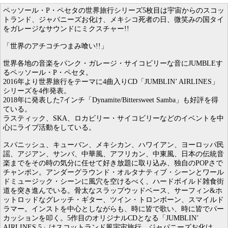
ペッソール・P・ペセタの世界旅行シリーズ5枚目は宇宙からのスコッ
トランド、ジャパニーズお化け、メキシコ死者の日、微笑みの国タイ
をガレージなサウンドにミクスチャー!!
「世界のアチコチつまみ喰い!!」
世界各地の音楽をパンク・ガレージ・サイコビリーな音にJUMBLEす
るペッソール・P・ペセタ。
2016年より世界旅行をテーマに4曲入りCD「JUMBLIN’ AIRLINES」
シリーズを4作発表。
2018年に発表した7インチ「Dynamite/Bittersweet Samba」も好評を得
ている。
ラスティック、SKA、ロカビリー・サイコビリーなどのイベントを中
心にライブ活動をしている。
スパニッシュ、キューバン、メキシカン、ハワイアン、ヨーロッパ民
謡、アジアン、サンバ、中華風、アフリカン、中東風、日本の伝統音
楽までをその時の気分に任せて好き放題に取り込み、独自のPOPさで
チャンポン。アンダーグラウンド・オルタナティブ・シーンとワール
ドミュージック・シーンに風穴を空けるべく、ハードボイルド雑食街
道を突き進んでいる。骨太なスラップウッドベース、サーフィン&ホ
ットロッドなグレッチ・ギター、ツイン・トロンボーン、スマイルド
ラマー。インストを中心としながらも、時に皆で歌い、時に皆でパー
カッションを叩く。5作目のオリジナルCDとなる「JUMBLIN’
AIRLINES 5」はスコットランド風宇宙旅行、ジャパニーズお化け、