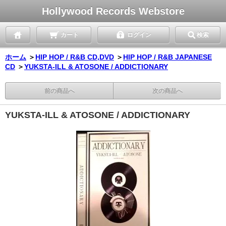
Hollywood Records Webstore
カート
ログイン
検索
ホーム
＞
HIP HOP / R&B CD,DVD
＞
HIP HOP / R&B JAPANESE
CD
＞
YUKSTA-ILL & ATOSONE / ADDICTIONARY
前の商品へ
次の商品へ
YUKSTA-ILL & ATOSONE / ADDICTIONARY