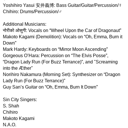
Yoshihiro Yasui 安井義博: Bass Guitar/Guitar/Percussion/☿
Chihiro: Drums/Percussion/♂
Additional Musicians:
नोरीको ओसुगी: Vocals on “Wheel Upon the Car of Dragonaut”
Makoto Kagami (Demolition): Vocals on “Oh, Emma, Burn it
Down”
Mark Hardy: Keyboards on “Mirror Moon Ascending”
Gorgeous O’Hara: Percussion on “The Elvis Posse”,
“Dragon Lady Run (For Buzz Terrance)”, and "Screaming
into the Æther"
Norihiro Nakamura (Morning Set): Synthesizer on “Dragon
Lady Run (For Buzz Terrance)”
Guy San’s Guitar on “Oh, Emma, Burn It Down”
Sin City Singers:
S. Shah
Chihiro
Makoto Kagami
N.A.O.