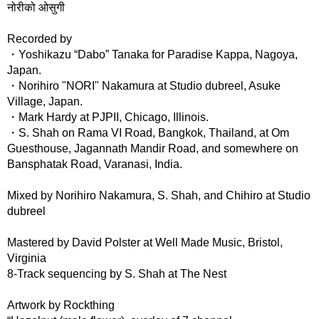
नोरीको ओसुगी
Recorded by
・Yoshikazu “Dabo” Tanaka for Paradise Kappa, Nagoya,
Japan.
・Norihiro "NORI" Nakamura at Studio dubreel, Asuke
Village, Japan.
・Mark Hardy at PJPII, Chicago, Illinois.
・S. Shah on Rama VI Road, Bangkok, Thailand, at Om
Guesthouse, Jagannath Mandir Road, and somewhere on
Bansphatak Road, Varanasi, India.
Mixed by Norihiro Nakamura, S. Shah, and Chihiro at Studio
dubreel
Mastered by David Polster at Well Made Music, Bristol,
Virginia
8-Track sequencing by S. Shah at The Nest
Artwork by Rockthing