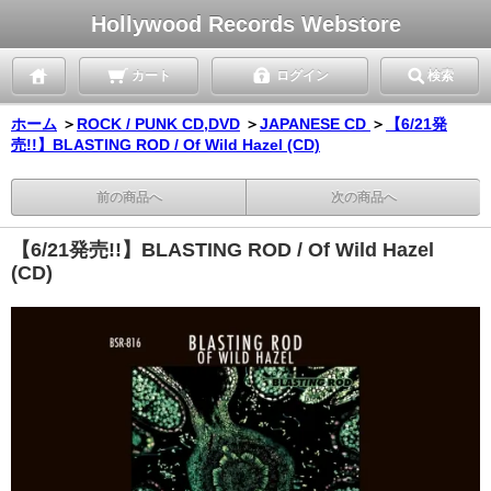
Hollywood Records Webstore
カート
ログイン
検索
ホーム
＞
ROCK / PUNK CD,DVD
＞
JAPANESE CD
＞
【6/21発
売!!】BLASTING ROD / Of Wild Hazel (CD)
前の商品へ
次の商品へ
【6/21発売!!】BLASTING ROD / Of Wild Hazel
(CD)