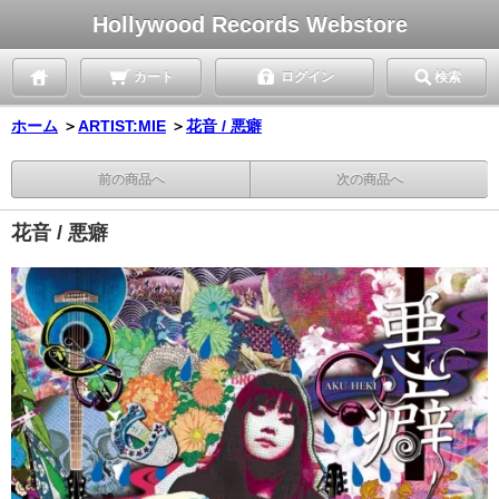
Hollywood Records Webstore
カート
ログイン
検索
ホーム
＞
ARTIST:MIE
＞
花音 / 悪癖
前の商品へ
次の商品へ
花音 / 悪癖