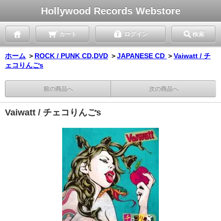
Hollywood Records Webstore
カート
ログイン
検索
ホーム
＞
ROCK / PUNK CD,DVD
＞
JAPANESE CD
＞
Vaiwatt / チ
ェコりんごs
前の商品へ
次の商品へ
Vaiwatt / チェコりんごs