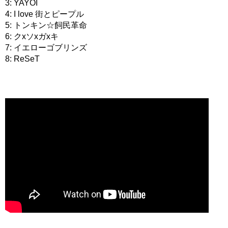
3: YAYOI
4: I love 街とピープル
5: トンキン☆飼民革命
6: クxソxガxキ
7: イエローゴブリンズ
8: ReSeT