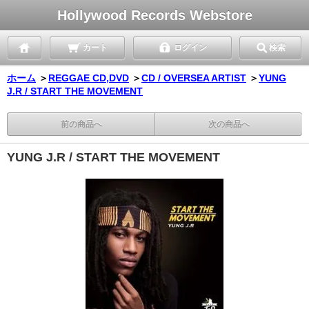
Hollywood Records Webstore
カート
ログイン
検索
ホーム
＞
REGGAE CD,DVD
＞
CD / OVERSEA ARTIST
＞
YUNG
J.R / START THE MOVEMENT
前の商品へ
次の商品へ
YUNG J.R / START THE MOVEMENT