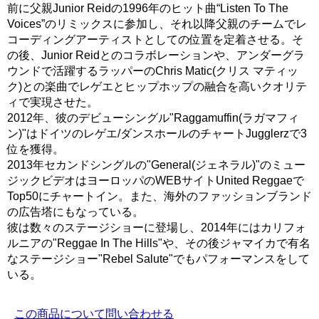
前に父親Junior Reidの1996年のヒット曲“Listen To The
Voices”のリミックスに参加し、それ以降父親のチームでレ
コーディングアーティストとしての位置を定着させる。そ
の後、Junior Reidとのコラボレーションや、アンダーグラ
ウンドで活躍するラッパーのChris Matic(クリス マティッ
ク)との楽曲でレゲエとヒップホップの融合を高いクオリテ
ィで実現させた。
2012年、彼のデビューシングル"Raggamuffin(ラガマフィ
ン)"はドイツのレゲエ/ダンスホールのチャートJugglerzで3
位を獲得。
2013年セカンドシングルの"General(ジェネラル)"のミュー
ジックビデオはヨーロッパのWEBサイトUnited Reggaeで
Top50にチャートイン。また、海外のファッションブランド
の広告塔にもなっている。
彼は数々のステージショーに登場し、2014年にはカリフォ
ルニアの"Reggae In The Hills"や、その後ジャマイカで有名
なステージショー"Rebel Salute"でもパフォーマンスをして
いる。
この商品について問い合わせる