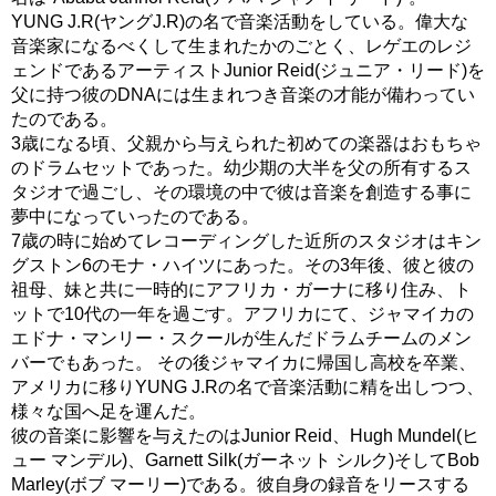
YUNG J.R(ヤングJ.R)の名で音楽活動をしている。偉大な
音楽家になるべくして生まれたかのごとく、レゲエのレジ
ェンドであるアーティストJunior Reid(ジュニア・リード)を
父に持つ彼のDNAには生まれつき音楽の才能が備わってい
たのである。
3歳になる頃、父親から与えられた初めての楽器はおもちゃ
のドラムセットであった。幼少期の大半を父の所有するス
タジオで過ごし、その環境の中で彼は音楽を創造する事に
夢中になっていったのである。
7歳の時に始めてレコーディングした近所のスタジオはキン
グストン6のモナ・ハイツにあった。その3年後、彼と彼の
祖母、妹と共に一時的にアフリカ・ガーナに移り住み、ト
ットで10代の一年を過ごす。アフリカにて、ジャマイカの
エドナ・マンリー・スクールが生んだドラムチームのメン
バーでもあった。 その後ジャマイカに帰国し高校を卒業、
アメリカに移りYUNG J.Rの名で音楽活動に精を出しつつ、
様々な国へ足を運んだ。
彼の音楽に影響を与えたのはJunior Reid、Hugh Mundel(ヒ
ュー マンデル)、Garnett Silk(ガーネット シルク)そしてBob
Marley(ボブ マーリー)である。彼自身の録音をリースする